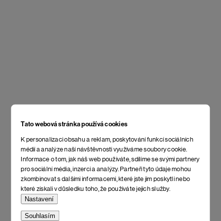
Tato webová stránka používá cookies
K personalizaci obsahu a reklam, poskytování funkcí sociálních
médií a analýze naší návštěvnosti využíváme soubory cookie.
Informace o tom, jak náš web používáte, sdílíme se svými partnery
pro sociální média, inzerci a analýzy. Partneři tyto údaje mohou
zkombinovat s dalšími informacemi, které jste jim poskytli nebo
které získali v důsledku toho, že používáte jejich služby.
Nastavení
Souhlasím