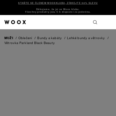
STAŇTE SE ČLENEM WOOXKLUBU, ZÍSKEJTE 50% SLEVU
Děkujeme, že jsi ve Woox klubu.
Všechny produkty jsou ti k dispozici za polovinu.
MUŽI
/
Oblečení
/
Bundy a kabáty
/
Lehké bundy a větrovky
/
Větrovka Parkland
Black Beauty