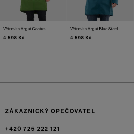
Větrovka Argut
Cactus
Větrovka Argut
Blue Steel
4 598 Kč
4 598 Kč
Zápatí
ZÁKAZNICKÝ OPEČOVATEL
+420 725 222 121