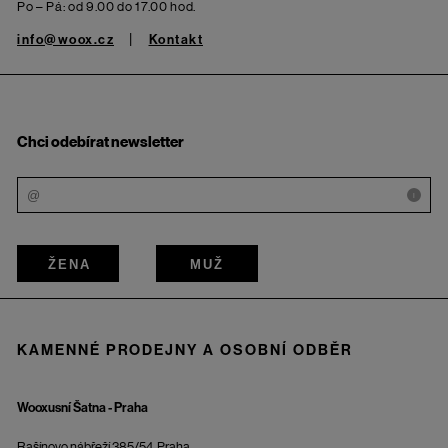
Po – Pá: od 9.00 do 17.00 hod.
info@woox.cz
Kontakt
Chci odebírat newsletter
i
ŽENA
MUŽ
KAMENNÉ PRODEJNY A OSOBNÍ ODBĚR
Wooxusní Šatna - Praha
Rašínovo nábřeží 385/54, Praha