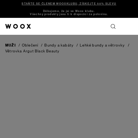
STAŇTE SE ČLENEM WOOXKLUBU, ZÍSKEJTE 50% SLEVU
Děkujeme, že jsi ve Woox klubu.
Všechny produkty jsou ti k dispozici za polovinu.
MUŽI
/
Oblečení
/
Bundy a kabáty
/
Lehké bundy a větrovky
/
Větrovka Argut
Black Beauty