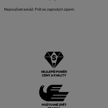
Nepoužívat aviváž. Prát se zapnutým zipem.
NEJLEPŠÍ POMĚR
CENY A KVALITY
POŠTOVNÉ ZPĚT