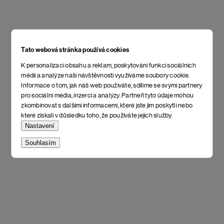
Tato webová stránka používá cookies
K personalizaci obsahu a reklam, poskytování funkcí sociálních
médií a analýze naší návštěvnosti využíváme soubory cookie.
Informace o tom, jak náš web používáte, sdílíme se svými partnery
pro sociální média, inzerci a analýzy. Partneři tyto údaje mohou
zkombinovat s dalšími informacemi, které jste jim poskytli nebo
které získali v důsledku toho, že používáte jejich služby.
Nastavení
Souhlasím