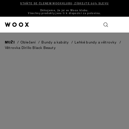
STAŇTE SE ČLENEM WOOXKLUBU, ZÍSKEJTE 50% SLEVU
Děkujeme, že jsi ve Woox klubu.
Všechny produkty jsou ti k dispozici za polovinu.
MUŽI
/
Oblečení
/
Bundy a kabáty
/
Lehké bundy a větrovky
/
Větrovka Dirillo
Black Beauty