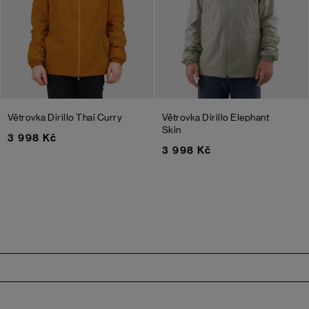
Větrovka Dirillo
Thai Curry
Větrovka Dirillo
Elephant
Skin
3 998 Kč
3 998 Kč
Zápatí