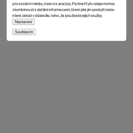
pro sociální média, inzerci a analýzy. Partneři tyto údaje mohou
zkombinovat s dalšími informacemi, které jste jim poskytli nebo
které získali v důsledku toho, že používáte jejich služby.
Nastavení
Souhlasím