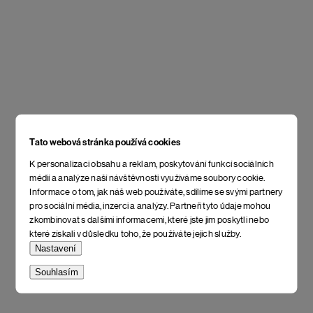
Tato webová stránka používá cookies
K personalizaci obsahu a reklam, poskytování funkcí sociálních
médií a analýze naší návštěvnosti využíváme soubory cookie.
Informace o tom, jak náš web používáte, sdílíme se svými partnery
pro sociální média, inzerci a analýzy. Partneři tyto údaje mohou
zkombinovat s dalšími informacemi, které jste jim poskytli nebo
které získali v důsledku toho, že používáte jejich služby.
Nastavení
Souhlasím