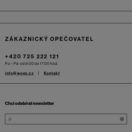
Zápatí
ZÁKAZNICKÝ OPEČOVATEL
+420 725 222 121
Po – Pá: od 9.00 do 17.00 hod.
info@woox.cz
Kontakt
Chci odebírat newsletter
i