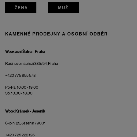
ŽENA
MUŽ
KAMENNÉ PRODEJNY A OSOBNÍ ODBĚR
Wooxusní Šatna - Praha
Rašínovo nábřeží 385/54, Praha
+420 775 855 578
Po-Pá: 10:00 - 19:00
So: 10:00 - 18:00
Woox Krámek - Jeseník
Školní 25, Jeseník 79001
+420 725 222 125