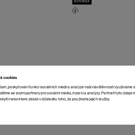
NOVINKA
vá cookies
lam, poskytování funkcí sociálních médií a analýze naší návštěvnosti využíváme 
dílíme se svými partnery pro sociální média, inzerci a analýzy. Partneři tyto údaj
skytli nebo které získali v důsledku toho, že používáte jejich služby.
ses
Black Beauty
Kabát Iwate
Deep Depths
5 598 Kč