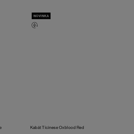
NOVINKA
e
Kabát Ticinese
Oxblood Red