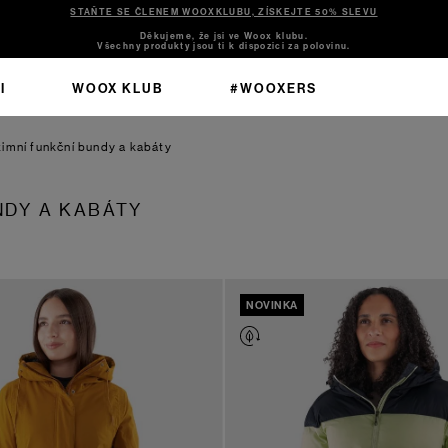
STAŇTE SE ČLENEM WOOXKLUBU, ZÍSKEJTE 50% SLEVU
Děkujeme, že jsi ve Woox klubu.
Všechny produkty jsou ti k dispozici za polovinu.
I
WOOX KLUB
#WOOXERS
imní funkční bundy a kabáty
NDY A KABÁTY
NOVINKA