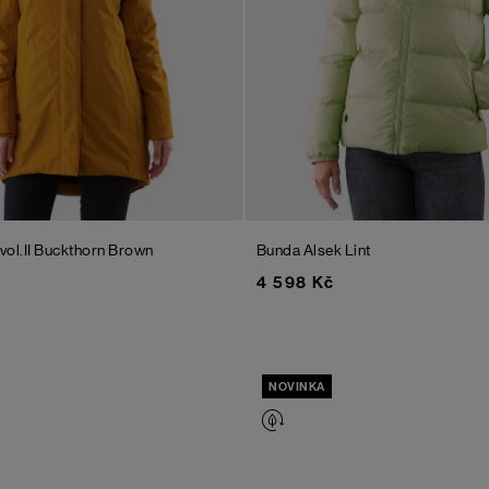
vol.II
Buckthorn Brown
Bunda Alsek
Lint
4 598 Kč
NOVINKA