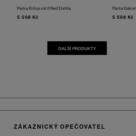
Parka Kirkja vol.II
Red Dahlia
Parka Gako
5 598 Kč
5 598 Kč
Zápatí
ZÁKAZNICKÝ OPEČOVATEL