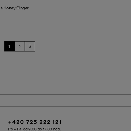
na
Honey Ginger
1
3
+420 725 222 121
Po – Pá: od 9.00 do 17.00 hod.