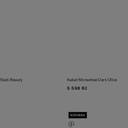
Black Beauty
Kabát Monashee
Dark Olive
5 598 Kč
NOVINKA