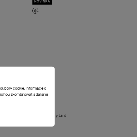
NOVINKA
soubory cookie. Informace o
e mohou zkombinovat s dalšími
Kabát Bowery
Lint
5 598 Kč