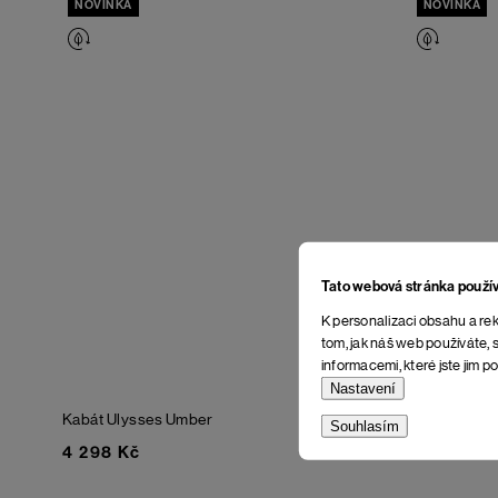
NOVINKA
NOVINKA
Tato webová stránka použí
K personalizaci obsahu a rek
tom, jak náš web používáte, s
informacemi, které jste jim po
Nastavení
Kabát Ulysses
Umber
Kabát Ulys
Souhlasím
4 298 Kč
4 298 Kč