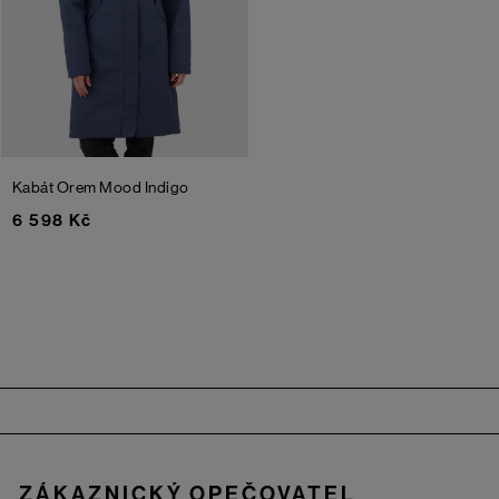
Kabát Orem
Mood Indigo
6 598 Kč
Zápatí
ZÁKAZNICKÝ OPEČOVATEL