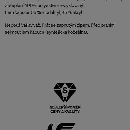
Zateplení: 100% polyester - recyklovaný
Lem kapuce: 55 % modakryl, 45 % akryl
Nepoužívat aviváž. Prát se zapnutým zipem. Před praním
sejmout lem kapuce (syntetická kožešina).
NEJLEPŠÍ POMĚR
CENY A KVALITY