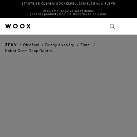
STAŇTE SE ČLENEM WOOXKLUBU, ZÍSKEJTE 50% SLEVU
Děkujeme, že jsi ve Woox klubu.
Všechny produkty jsou ti k dispozici za polovinu.
ŽENY
/
Oblečení
/
Bundy a kabáty
/
Zimní
/
Kabát Orem
Deep Depths