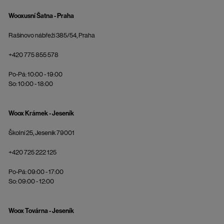
Wooxusní Šatna - Praha
Rašínovo nábřeží 385/54, Praha
+420 775 855 578
Po-Pá: 10:00 - 19:00
So: 10:00 - 18:00
Woox Krámek - Jeseník
Školní 25, Jeseník 79001
+420 725 222 125
Po-Pá: 09:00 - 17:00
So: 09:00 - 12:00
Woox Továrna - Jeseník