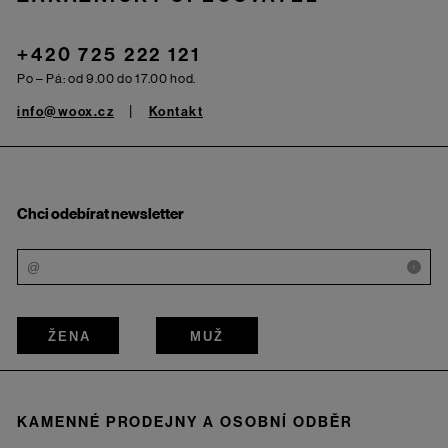
+420 725 222 121
Po – Pá: od 9.00 do 17.00 hod.
info@woox.cz
Kontakt
Chci odebírat newsletter
i
ŽENA
MUŽ
KAMENNÉ PRODEJNY A OSOBNÍ ODBĚR