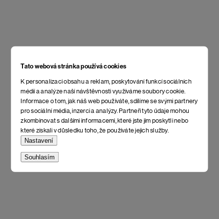
Tato webová stránka používá cookies
K personalizaci obsahu a reklam, poskytování funkcí sociálních
médií a analýze naší návštěvnosti využíváme soubory cookie.
Informace o tom, jak náš web používáte, sdílíme se svými partnery
pro sociální média, inzerci a analýzy. Partneři tyto údaje mohou
zkombinovat s dalšími informacemi, které jste jim poskytli nebo
které získali v důsledku toho, že používáte jejich služby.
Nastavení
Souhlasím