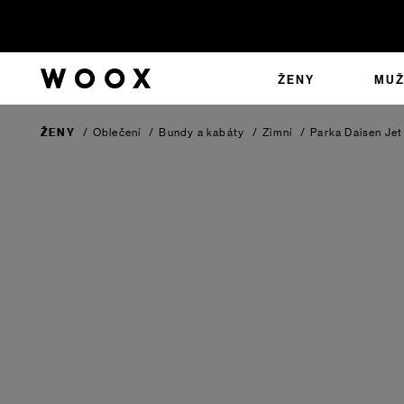
ŽENY
MUŽ
ŽENY
/
Oblečení
/
Bundy a kabáty
/
Zimní
/
Parka Daisen
Jet