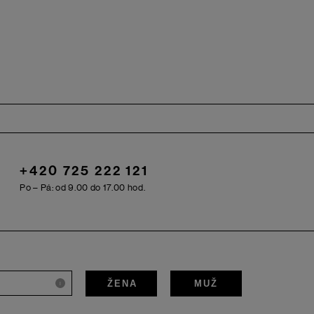
+420 725 222 121
Po – Pá: od 9.00 do 17.00 hod.
ŽENA
MUŽ
i