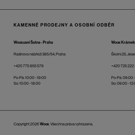
KAMENNÉ PRODEJNY A OSOBNÍ ODBĚR
Wooxusní Šatna - Praha
Woox Krámek 
Rašínovo nábřeží 385/54, Praha
Školní 25, Jes
+420 775 855 578
+420 725 222 
Po-Pá: 10:00 - 19:00
Po-Pá: 09:00 -
So: 10:00 - 18:00
So: 09:00 - 12
Copyright 2026
Woox
. Všechna práva vyhrazena.