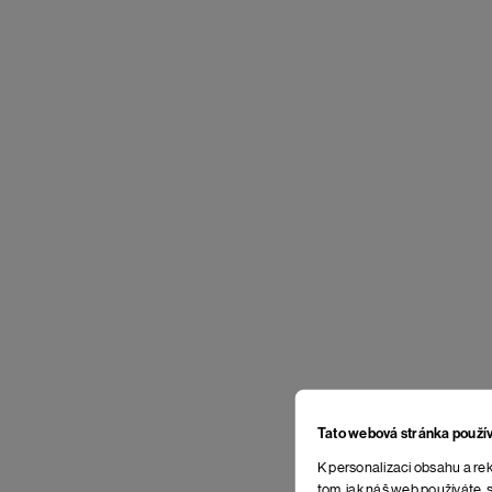
Tato webová stránka použí
K personalizaci obsahu a rek
tom, jak náš web používáte, s