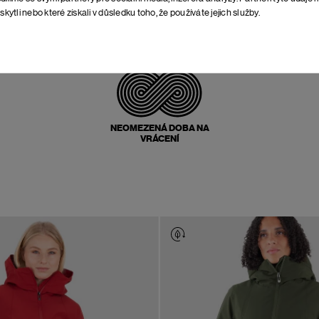
skytli nebo které získali v důsledku toho, že používáte jejich služby.
POŠTOVNÉ ZPĚT
ZDARMA
NEOMEZENÁ DOBA NA
VRÁCENÍ