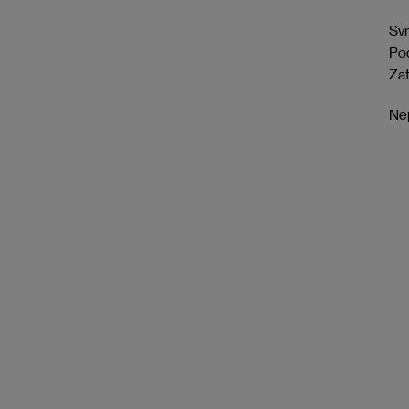
Svr
Pod
Zat
Nep