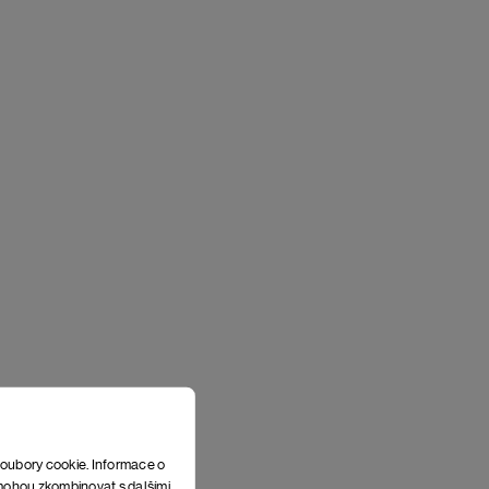
soubory cookie. Informace o
e mohou zkombinovat s dalšími