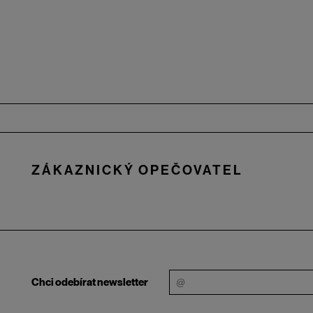
Zápatí
ZÁKAZNICKÝ OPEČOVATEL
Chci odebírat newsletter