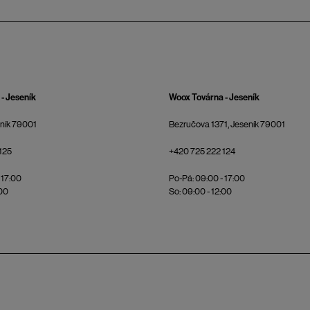
- Jeseník
Woox Továrna - Jeseník
eník 79001
Bezručova 1371, Jeseník 79001
125
+420 725 222 124
 17:00
Po-Pá: 09:00 - 17:00
:00
So: 09:00 - 12:00