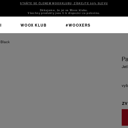
STAŇTE SE ČLENEM WOOXKLUBU, ZÍSKEJTE 50% SLEVU
Děkujeme, že jsi ve Woox klubu.
Všechny produkty jsou ti k dispozici za polovinu.
I
WOOX KLUB
#WOOXERS
 Black
Pa
Jet
ZV