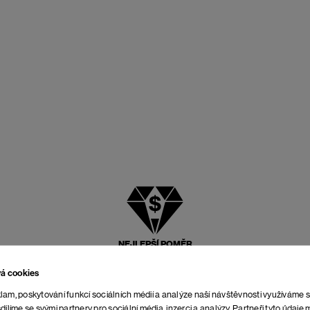
NEJLEPŠÍ POMĚR
CENY A KVALITY
vá cookies
lam, poskytování funkcí sociálních médií a analýze naší návštěvnosti využíváme 
dílíme se svými partnery pro sociální média, inzerci a analýzy. Partneři tyto údaj