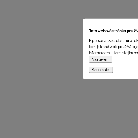
Tato webová stránka použí
K personalizaci obsahu a rek
tom, jak náš web používáte, s
informacemi, které jste jim po
Nastavení
Souhlasím