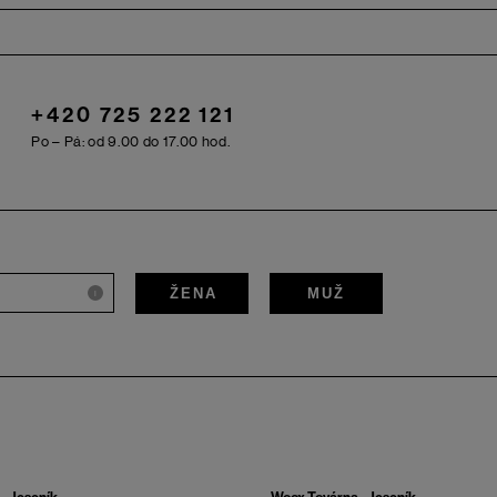
+420 725 222 121
Po – Pá: od 9.00 do 17.00 hod.
ŽENA
MUŽ
i