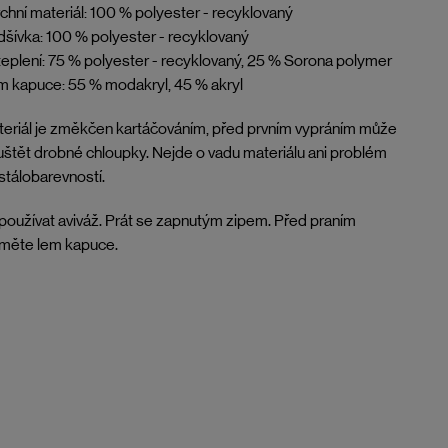
chní materiál: 100 % polyester - recyklovaný
šívka: 100 % polyester - recyklovaný
eplení: 75 % polyester - recyklovaný, 25 % Sorona polymer
 kapuce: 55 % modakryl, 45 % akryl
eriál je změkčen kartáčováním, před prvním vypráním může
štět drobné chloupky. Nejde o vadu materiálu ani problém
stálobarevností.
oužívat aviváž. Prát se zapnutým zipem. Před praním
jměte lem kapuce.