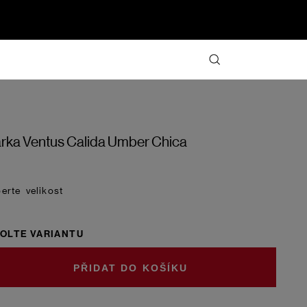
rka Ventus Calida Umber Chica
velikost
OLTE VARIANTU
DO KOŠÍKU