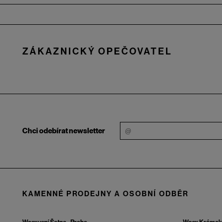
Zápatí
ZÁKAZNICKÝ OPEČOVATEL
Chci odebírat newsletter
KAMENNÉ PRODEJNY A OSOBNÍ ODBĚR