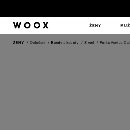
ŽENY
MUŽ
ŽENY
/
Oblečení
/
Bundy a kabáty
/
Zimní
/
Parka Ventus Ca