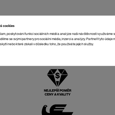
vá cookies
lam, poskytování funkcí sociálních médií a analýze naší návštěvnosti využíváme 
dílíme se svými partnery pro sociální média, inzerci a analýzy. Partneři tyto údaj
skytli nebo které získali v důsledku toho, že používáte jejich služby.
NEJLEPŠÍ POMĚR
CENY A KVALITY