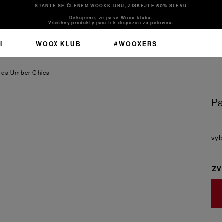
STAŇTE SE ČLENEM WOOXKLUBU, ZÍSKEJTE 50% SLEVU
Děkujeme, že jsi ve Woox klubu.
Všechny produkty jsou ti k dispozici za polovinu.
I
WOOX KLUB
#WOOXERS
lida Umber Chica
Pa
ZV