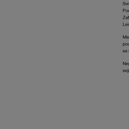
Svr
Pod
Zat
Lem
Mat
pou
se 
Nep
se