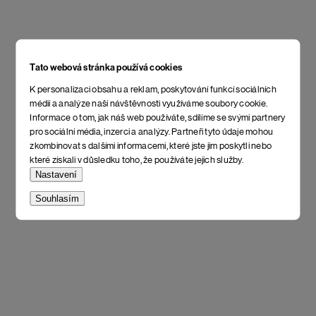
Tato webová stránka používá cookies
K personalizaci obsahu a reklam, poskytování funkcí sociálních
médií a analýze naší návštěvnosti využíváme soubory cookie.
Informace o tom, jak náš web používáte, sdílíme se svými partnery
pro sociální média, inzerci a analýzy. Partneři tyto údaje mohou
zkombinovat s dalšími informacemi, které jste jim poskytli nebo
které získali v důsledku toho, že používáte jejich služby.
Nastavení
Souhlasím