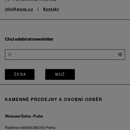
info@woox.cz
Kontakt
Chci odebírat newsletter
i
ŽENA
MUŽ
KAMENNÉ PRODEJNY A OSOBNÍ ODBĚR
Wooxusní Šatna - Praha
Rašínovo nábřeží 385/54, Praha