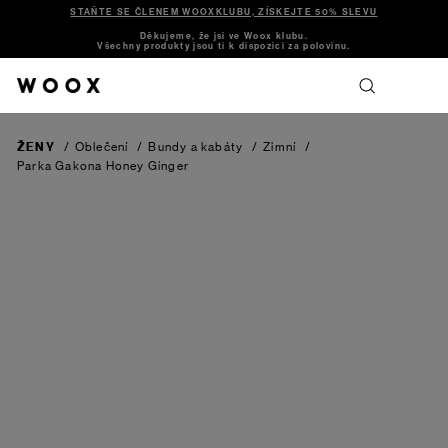
STAŇTE SE ČLENEM WOOXKLUBU, ZÍSKEJTE 50% SLEVU
Děkujeme, že jsi ve Woox klubu.
Všechny produkty jsou ti k dispozici za polovinu.
ŽENY
/
Oblečení
/
Bundy a kabáty
/
Zimní
/
Parka Gakona
Honey Ginger