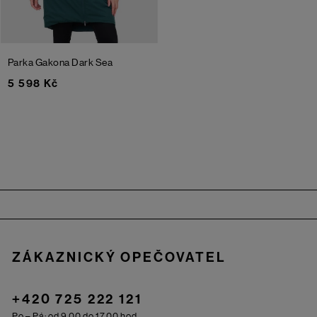
Parka Gakona
Dark Sea
5 598 Kč
Zápatí
ZÁKAZNICKÝ OPEČOVATEL
+420 725 222 121
Po – Pá: od 9.00 do 17.00 hod.