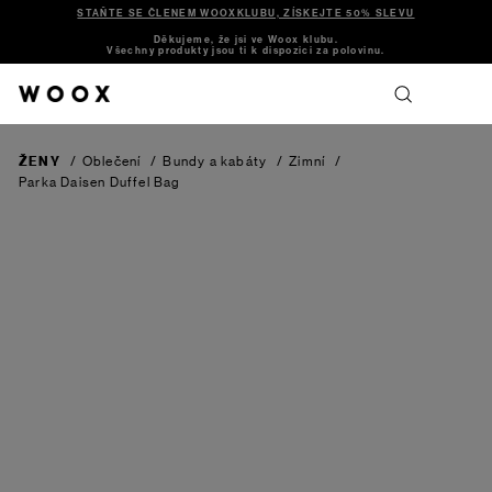
STAŇTE SE ČLENEM WOOXKLUBU, ZÍSKEJTE 50% SLEVU
Děkujeme, že jsi ve Woox klubu.
Všechny produkty jsou ti k dispozici za polovinu.
ŽENY
/
Oblečení
/
Bundy a kabáty
/
Zimní
/
Parka Daisen
Duffel Bag