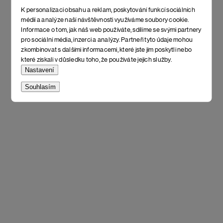
K personalizaci obsahu a reklam, poskytování funkcí sociálních
médií a analýze naší návštěvnosti využíváme soubory cookie.
Informace o tom, jak náš web používáte, sdílíme se svými partnery
pro sociální média, inzerci a analýzy. Partneři tyto údaje mohou
zkombinovat s dalšími informacemi, které jste jim poskytli nebo
které získali v důsledku toho, že používáte jejich služby.
Nastavení
Souhlasím