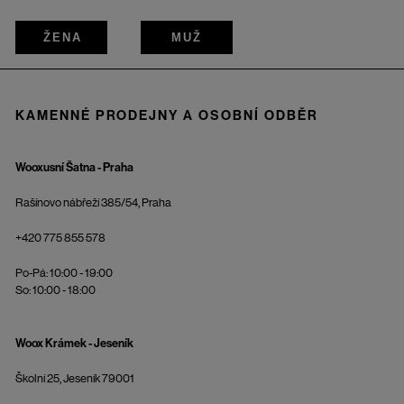
ŽENA
MUŽ
KAMENNÉ PRODEJNY A OSOBNÍ ODBĚR
Wooxusní Šatna - Praha
Rašínovo nábřeží 385/54, Praha
+420 775 855 578
Po-Pá: 10:00 - 19:00
So: 10:00 - 18:00
Woox Krámek - Jeseník
Školní 25, Jeseník 79001