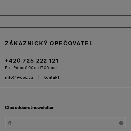
Zápatí
ZÁKAZNICKÝ OPEČOVATEL
+420 725 222 121
Po – Pá: od 9.00 do 17.00 hod.
info@woox.cz
Kontakt
Chci odebírat newsletter
i