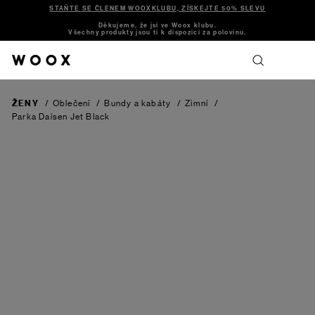
STAŇTE SE ČLENEM WOOXKLUBU, ZÍSKEJTE 50% SLEVU
Děkujeme, že jsi ve Woox klubu.
Všechny produkty jsou ti k dispozici za polovinu.
ŽENY
/
Oblečení
/
Bundy a kabáty
/
Zimní
/
Parka Daisen
Jet Black