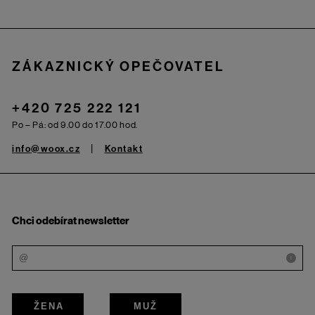
Zápatí
ZÁKAZNICKÝ OPEČOVATEL
+420 725 222 121
Po – Pá: od 9.00 do 17.00 hod.
info@woox.cz
Kontakt
Chci odebírat newsletter
i
ŽENA
MUŽ