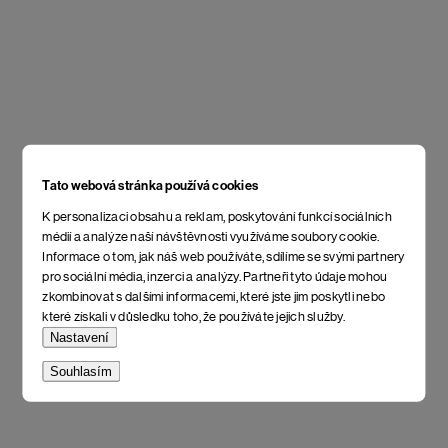
Tato webová stránka používá cookies
K personalizaci obsahu a reklam, poskytování funkcí sociálních
médií a analýze naší návštěvnosti využíváme soubory cookie.
Informace o tom, jak náš web používáte, sdílíme se svými partnery
pro sociální média, inzerci a analýzy. Partneři tyto údaje mohou
zkombinovat s dalšími informacemi, které jste jim poskytli nebo
které získali v důsledku toho, že používáte jejich služby.
Nastavení
Souhlasím