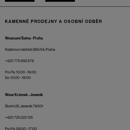
KAMENNÉ PRODEJNY A OSOBNÍ ODBĚR
Wooxusní Šatna - Praha
Rašínovo nábřeží 385/54, Praha
+420 775 855 578
Po-Pá: 10:00 - 19:00
So: 10:00 - 18:00
Woox Krámek - Jeseník
Školní 25, Jeseník 79001
+420 725 222 125
Po-Pá: 09:00 - 17:00