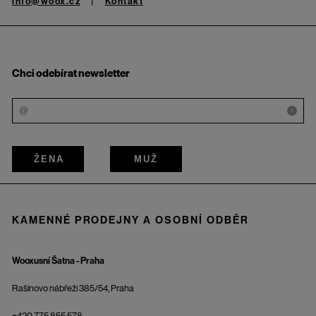
info@woox.cz
Kontakt
Chci odebírat newsletter
i
ŽENA
MUŽ
KAMENNÉ PRODEJNY A OSOBNÍ ODBĚR
Wooxusní Šatna - Praha
Rašínovo nábřeží 385/54, Praha
+420 775 855 578