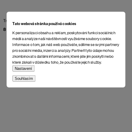
Triko Usse
Off White
Triko WooXUP Rabbit
Tato webová stránka používá cookies
Ladies' baseball
Off White
898 Kč
K personalizaci obsahu a reklam, poskytování funkcí sociálních
898 Kč
médií a analýze naší návštěvnosti využíváme soubory cookie.
Informace o tom, jak náš web používáte, sdílíme se svými partnery
pro sociální média, inzerci a analýzy. Partneři tyto údaje mohou
zkombinovat s dalšími informacemi, které jste jim poskytli nebo
které získali v důsledku toho, že používáte jejich služby.
Nastavení
Souhlasím