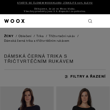
STAŇTE SE ČLENEM WOOXKLUBU, ZÍSKEJTE 50% SLEVU
Děkujeme, že jsi ve Woox klubu.
Všechny produkty jsou ti k dispozici za polovinu.
ŽENY
/
Oblečení
/
Trika
/
Tříčtvrteční rukáv
/
Dámská černá trika s třičtvrtěčním rukávem
DÁMSKÁ ČERNÁ TRIKA S
TŘIČTVRTĚČNÍM RUKÁVEM