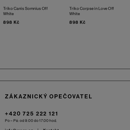
Triko Canis Somnius
Off
Triko Corpse in Love
Off
White
White
898 Kč
898 Kč
Zápatí
ZÁKAZNICKÝ OPEČOVATEL
+420 725 222 121
Po – Pá: od 9.00 do 17.00 hod.