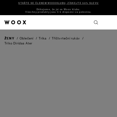
STAŇTE SE ČLENEM WOOXKLUBU, ZÍSKEJTE 50% SLEVU
Děkujeme, že jsi ve Woox klubu.
Všechny produkty jsou ti k dispozici za polovinu.
ŽENY
/
Oblečení
/
Trika
/
Tříčtvrteční rukáv
/
Triko Diridas Ater