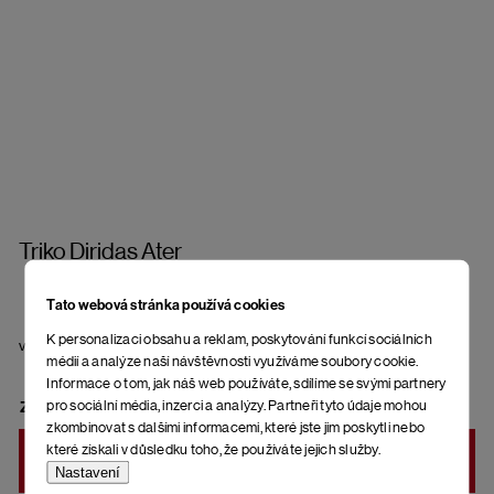
Triko Diridas Ater
Tato webová stránka používá cookies
K personalizaci obsahu a reklam, poskytování funkcí sociálních
velikost
médií a analýze naší návštěvnosti využíváme soubory cookie.
Informace o tom, jak náš web používáte, sdílíme se svými partnery
pro sociální média, inzerci a analýzy. Partneři tyto údaje mohou
ZVOLTE VARIANTU
zkombinovat s dalšími informacemi, které jste jim poskytli nebo
které získali v důsledku toho, že používáte jejich služby.
DO KOŠÍKU
Nastavení