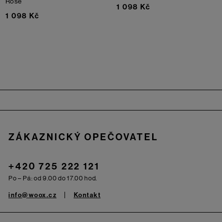
Rose
1 098 Kč
1 098 Kč
Zápatí
ZÁKAZNICKÝ OPEČOVATEL
+420 725 222 121
Po – Pá: od 9.00 do 17.00 hod.
info@woox.cz
Kontakt