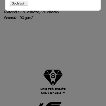
Souhlasím
Materiál: 95 % viskóza, 5 % elastan
Gramáž: 190 g/m2
NEJLEPŠÍ POMĚR
CENY A KVALITY