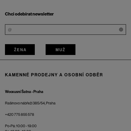
Chci odebírat newsletter
i
ŽENA
MUŽ
KAMENNÉ PRODEJNY A OSOBNÍ ODBĚR
Wooxusní Šatna - Praha
Rašínovo nábřeží 385/54, Praha
+420 775 855 578
Po-Pá: 10:00 - 19:00