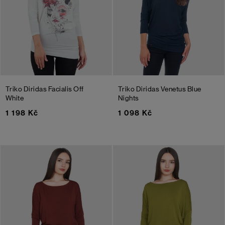
Triko Diridas Facialis
Off
Triko Diridas Venetus
Blue
White
Nights
1 198 Kč
1 098 Kč