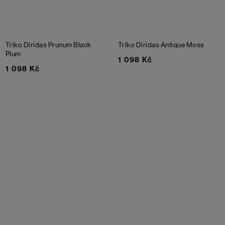
Triko Diridas Prunum
Black
Triko Diridas
Antique Moss
Plum
1 098 Kč
1 098 Kč