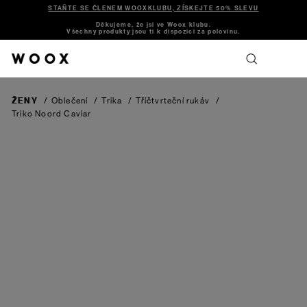
STAŇTE SE ČLENEM WOOXKLUBU, ZÍSKEJTE 50% SLEVU
Děkujeme, že jsi ve Woox klubu.
Všechny produkty jsou ti k dispozici za polovinu.
ŽENY
/
Oblečení
/
Trika
/
Tříčtvrteční rukáv
/
Triko Noord
Caviar