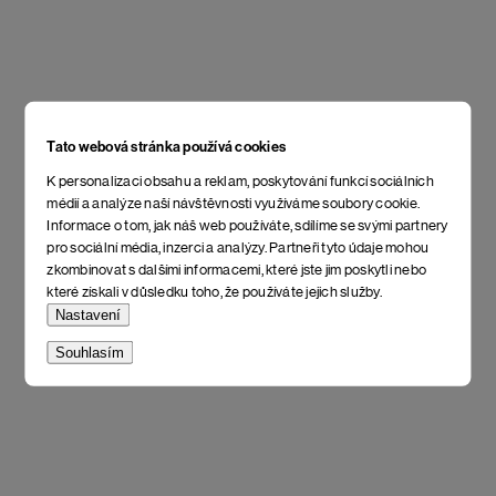
Tato webová stránka používá cookies
K personalizaci obsahu a reklam, poskytování funkcí sociálních
médií a analýze naší návštěvnosti využíváme soubory cookie.
Informace o tom, jak náš web používáte, sdílíme se svými partnery
pro sociální média, inzerci a analýzy. Partneři tyto údaje mohou
zkombinovat s dalšími informacemi, které jste jim poskytli nebo
které získali v důsledku toho, že používáte jejich služby.
Nastavení
Souhlasím