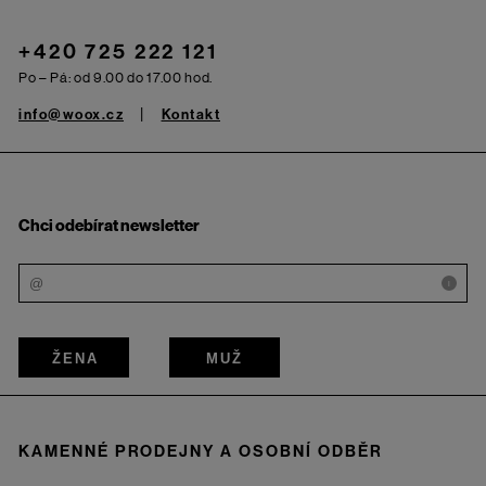
+420 725 222 121
Po – Pá: od 9.00 do 17.00 hod.
info@woox.cz
Kontakt
Chci odebírat newsletter
i
ŽENA
MUŽ
KAMENNÉ PRODEJNY A OSOBNÍ ODBĚR