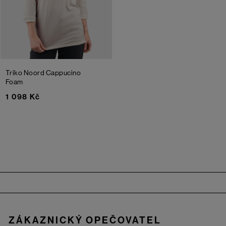
Triko Noord
Cappucino
Foam
1 098 Kč
Zápatí
ZÁKAZNICKÝ OPEČOVATEL