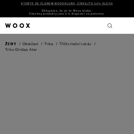
STAŇTE SE ČLENEM WOOXKLUBU, ZÍSKEJTE 50% SLEVU
Děkujeme, že jsi ve Woox klubu.
Všechny produkty jsou ti k dispozici za polovinu.
ŽENY
/
Oblečení
/
Trika
/
Tříčtvrteční rukáv
/
Triko Diridas Ater