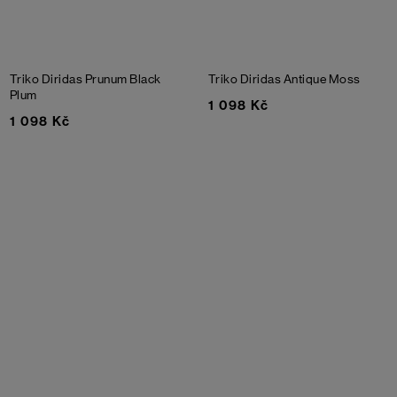
Triko Diridas Prunum
Black
Triko Diridas
Antique Moss
Plum
1 098 Kč
1 098 Kč