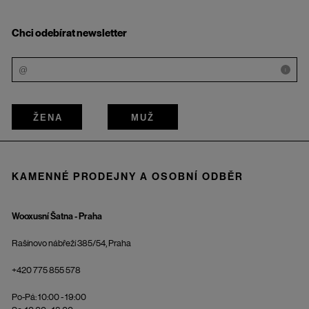
Chci odebírat newsletter
i
ŽENA
MUŽ
KAMENNÉ PRODEJNY A OSOBNÍ ODBĚR
Wooxusní Šatna - Praha
Rašínovo nábřeží 385/54, Praha
+420 775 855 578
Po-Pá: 10:00 - 19:00