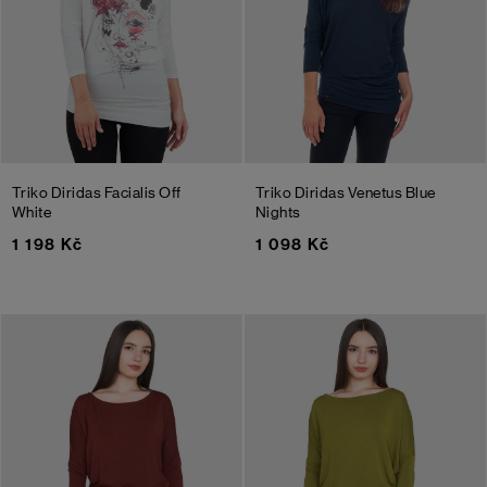
Triko Diridas Facialis
Off
Triko Diridas Venetus
Blue
White
Nights
1 198 Kč
1 098 Kč