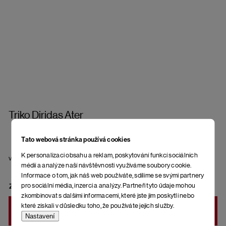
Triko Diridas Ater
Tato webová stránka používá cookies
K personalizaci obsahu a reklam, poskytování funkcí sociálních
velikost
médií a analýze naší návštěvnosti využíváme soubory cookie.
Informace o tom, jak náš web používáte, sdílíme se svými partnery
pro sociální média, inzerci a analýzy. Partneři tyto údaje mohou
ZVOLTE VARIANTU
zkombinovat s dalšími informacemi, které jste jim poskytli nebo
které získali v důsledku toho, že používáte jejich služby.
DO KOŠÍKU
Nastavení