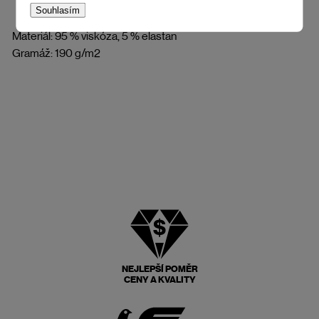
Souhlasím
Materiál: 95 % viskóza, 5 % elastan
Gramáž: 190 g/m2
NEJLEPŠÍ POMĚR
CENY A KVALITY