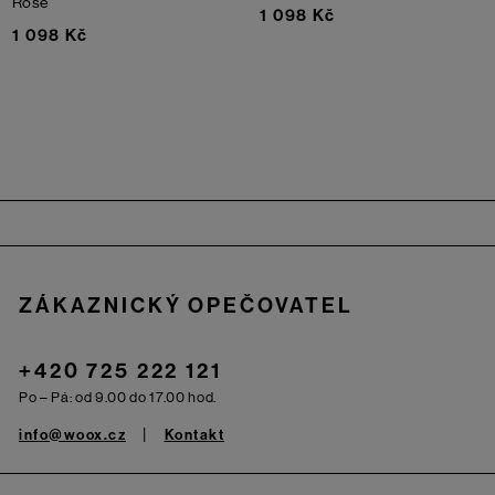
Rose
1 098 Kč
1 098 Kč
Zápatí
ZÁKAZNICKÝ OPEČOVATEL
+420 725 222 121
Po – Pá: od 9.00 do 17.00 hod.
info@woox.cz
Kontakt