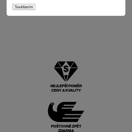
Souhlasím
NEJLEPŠÍ POMĚR
CENY A KVALITY
POŠTOVNÉ ZPĚT
ZDARMA