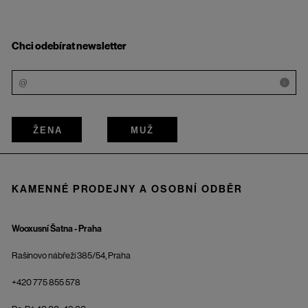
Chci odebírat newsletter
i
ŽENA
MUŽ
KAMENNÉ PRODEJNY A OSOBNÍ ODBĚR
Wooxusní Šatna - Praha
Rašínovo nábřeží 385/54, Praha
+420 775 855 578