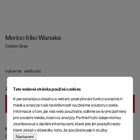
Merino triko Wanaka
Castor Gray
velikost
ZVOLTE VARIANTU
Tato webová stránka používá cookies
K personalizaci obsahu a reklam, poskytování funkcí sociálních
DO KOŠÍKU
médií a analýze naší návštěvnosti využíváme soubory cookie.
Informace o tom, jak náš web používáte, sdílíme se svými partnery
pro sociální média, inzerci a analýzy. Partneři tyto údaje mohou
zkombinovat s dalšími informacemi, které jste jim poskytli nebo
Materiál: 56 % lyocell, 38 % vlna merino, 6 % elastan
které získali v důsledku toho, že používáte jejich služby.
Gramáž: 160 g/m2
Nastavení