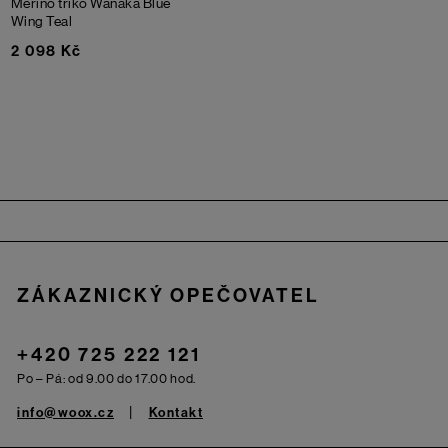
Merino triko Wanaka
Blue
Wing Teal
2 098 Kč
Zápatí
ZÁKAZNICKÝ OPEČOVATEL
+420 725 222 121
Po – Pá: od 9.00 do 17.00 hod.
info@woox.cz
Kontakt