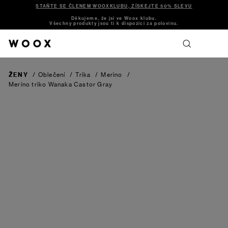
STAŇTE SE ČLENEM WOOXKLUBU, ZÍSKEJTE 50% SLEVU
Děkujeme, že jsi ve Woox klubu.
Všechny produkty jsou ti k dispozici za polovinu.
ŽENY
/
Oblečení
/
Trika
/
Merino
/
Merino triko Wanaka
Castor Gray