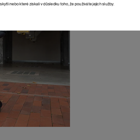
skytli nebo které získali v důsledku toho, že používáte jejich služby.