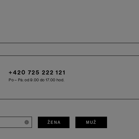
+420 725 222 121
Po – Pá: od 9.00 do 17.00 hod.
ŽENA
MUŽ
i