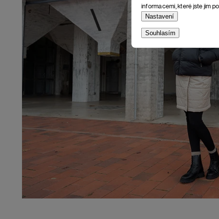
informacemi, které jste jim po
Nastavení
Souhlasím