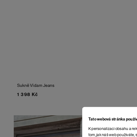
Sukně Vidam
Jeans
1 398 Kč
Tato webová stránka použí
K personalizaci obsahu a rek
tom, jak náš web používáte, s