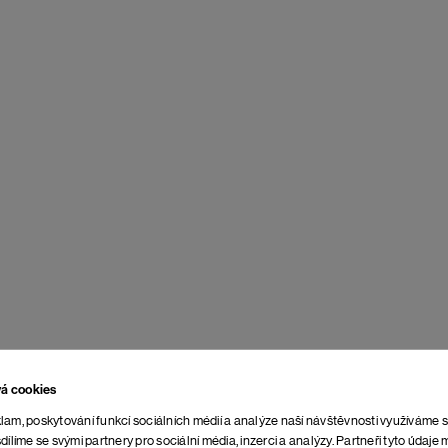
vá cookies
lam, poskytování funkcí sociálních médií a analýze naší návštěvnosti využíváme 
dílíme se svými partnery pro sociální média, inzerci a analýzy. Partneři tyto údaj