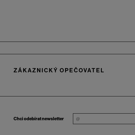
Zápatí
ZÁKAZNICKÝ OPEČOVATEL
Chci odebírat newsletter