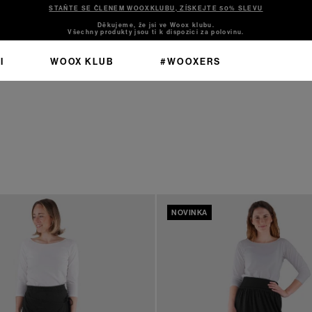
STAŇTE SE ČLENEM WOOXKLUBU, ZÍSKEJTE 50% SLEVU
Děkujeme, že jsi ve Woox klubu.
Všechny produkty jsou ti k dispozici za polovinu.
I
WOOX KLUB
#WOOXERS
NOVINKA