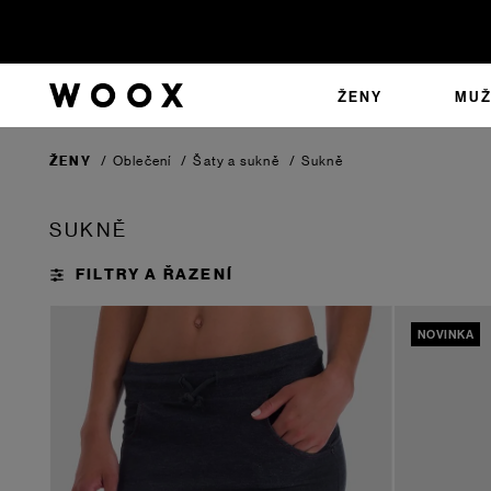
ŽENY
MUŽ
ŽENY
/
Oblečení
/
Šaty a sukně
/
Sukně
SUKNĚ
NOVINKA