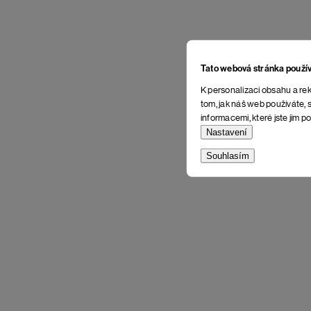
Tato webová stránka použí
K personalizaci obsahu a rek
tom, jak náš web používáte, s
informacemi, které jste jim po
Nastavení
Souhlasím