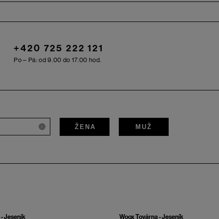
+420 725 222 121
Po – Pá: od 9.00 do 17.00 hod.
ŽENA
MUŽ
i
- Jeseník
Woox Továrna - Jeseník