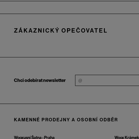
Zápatí
ZÁKAZNICKÝ OPEČOVATEL
Chci odebírat newsletter
KAMENNÉ PRODEJNY A OSOBNÍ ODBĚR
Wooxusní Šatna - Praha
Woox Krámek 