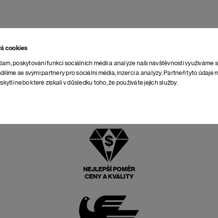
vá cookies
lam, poskytování funkcí sociálních médií a analýze naší návštěvnosti využíváme 
dílíme se svými partnery pro sociální média, inzerci a analýzy. Partneři tyto údaj
skytli nebo které získali v důsledku toho, že používáte jejich služby.
NEJLEPŠÍ POMĚR
CENY A KVALITY