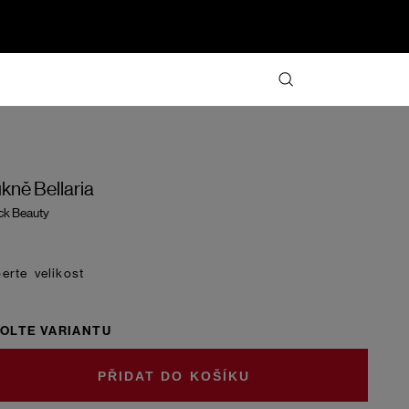
kně Bellaria
ck Beauty
velikost
OLTE VARIANTU
DO KOŠÍKU