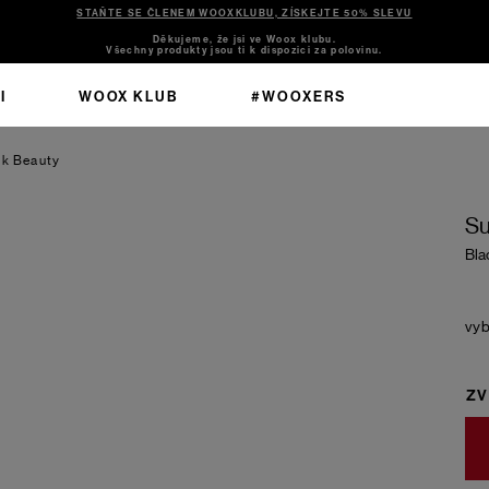
STAŇTE SE ČLENEM WOOXKLUBU, ZÍSKEJTE 50% SLEVU
Děkujeme, že jsi ve Woox klubu.
Všechny produkty jsou ti k dispozici za polovinu.
I
WOOX KLUB
#WOOXERS
ck Beauty
Su
Bla
ZV