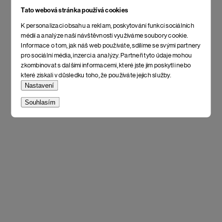
Tato webová stránka používá cookies
K personalizaci obsahu a reklam, poskytování funkcí sociálních
médií a analýze naší návštěvnosti využíváme soubory cookie.
Informace o tom, jak náš web používáte, sdílíme se svými partnery
pro sociální média, inzerci a analýzy. Partneři tyto údaje mohou
zkombinovat s dalšími informacemi, které jste jim poskytli nebo
které získali v důsledku toho, že používáte jejich služby.
Nastavení
Souhlasím