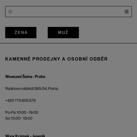
i
ŽENA
MUŽ
KAMENNÉ PRODEJNY A OSOBNÍ ODBĚR
Wooxusní Šatna - Praha
Rašínovo nábřeží 385/54, Praha
+420 775 855 578
Po-Pá: 10:00 - 19:00
So: 10:00 - 18:00
Woox Krámek - Jeseník