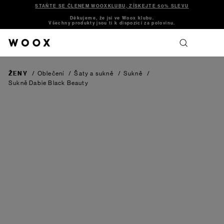
STAŇTE SE ČLENEM WOOXKLUBU, ZÍSKEJTE 50% SLEVU
Děkujeme, že jsi ve Woox klubu.
Všechny produkty jsou ti k dispozici za polovinu.
ŽENY
/
Oblečení
/
Šaty a sukně
/
Sukně
/
Sukně Dabie
Black Beauty