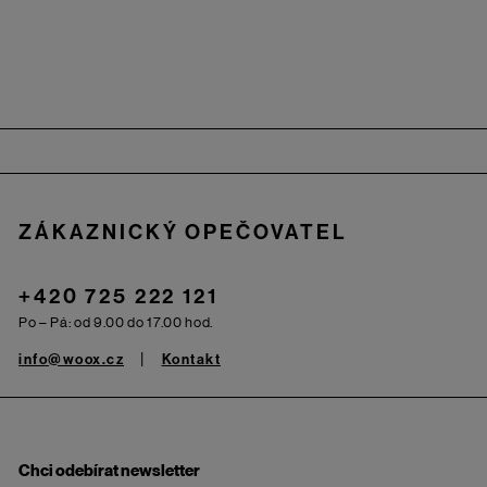
Zápatí
ZÁKAZNICKÝ OPEČOVATEL
+420 725 222 121
Po – Pá: od 9.00 do 17.00 hod.
info@woox.cz
Kontakt
Chci odebírat newsletter