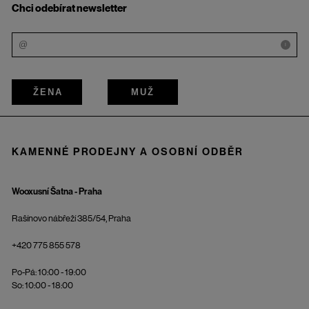
Chci odebírat newsletter
i
ŽENA
MUŽ
KAMENNÉ PRODEJNY A OSOBNÍ ODBĚR
Wooxusní Šatna - Praha
Rašínovo nábřeží 385/54, Praha
+420 775 855 578
Po-Pá: 10:00 - 19:00
So: 10:00 - 18:00