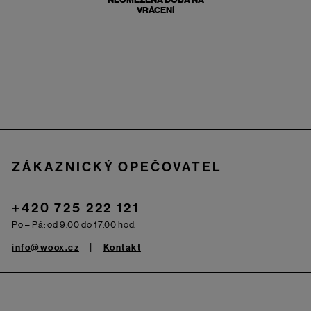
VRÁCENÍ
Zápatí
ZÁKAZNICKÝ OPEČOVATEL
+420 725 222 121
Po – Pá: od 9.00 do 17.00 hod.
info@woox.cz
Kontakt