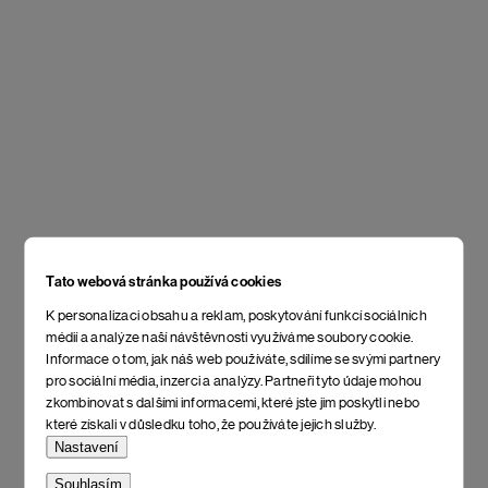
Tato webová stránka používá cookies
K personalizaci obsahu a reklam, poskytování funkcí sociálních
médií a analýze naší návštěvnosti využíváme soubory cookie.
Informace o tom, jak náš web používáte, sdílíme se svými partnery
pro sociální média, inzerci a analýzy. Partneři tyto údaje mohou
zkombinovat s dalšími informacemi, které jste jim poskytli nebo
které získali v důsledku toho, že používáte jejich služby.
Nastavení
Souhlasím