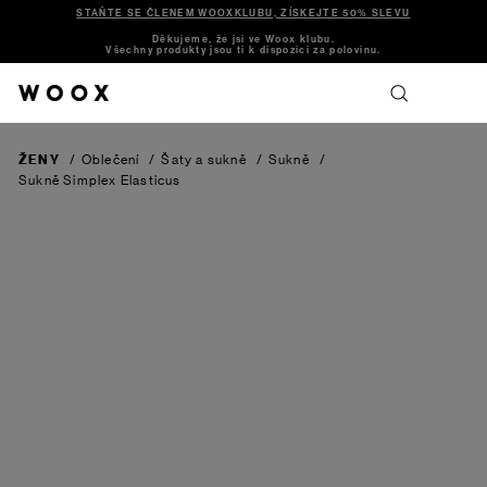
STAŇTE SE ČLENEM WOOXKLUBU, ZÍSKEJTE 50% SLEVU
Děkujeme, že jsi ve Woox klubu.
Všechny produkty jsou ti k dispozici za polovinu.
ŽENY
/
Oblečení
/
Šaty a sukně
/
Sukně
/
Sukně Simplex Elasticus