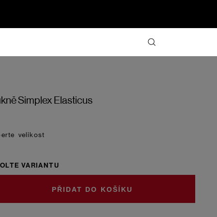
kně Simplex Elasticus
velikost
OLTE VARIANTU
DO KOŠÍKU