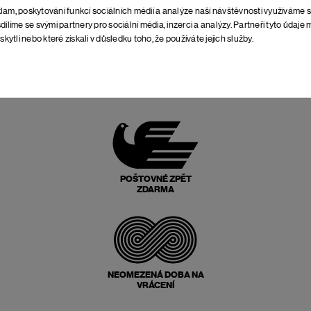
lam, poskytování funkcí sociálních médií a analýze naší návštěvnosti využíváme 
dílíme se svými partnery pro sociální média, inzerci a analýzy. Partneři tyto údaj
skytli nebo které získali v důsledku toho, že používáte jejich služby.
NEJLEPŠÍ POMĚR
CENY A KVALITY
POŠTOVNÉ ZPĚT
ZDARMA
NEOMEZENÁ DOBA NA
VRÁCENÍ