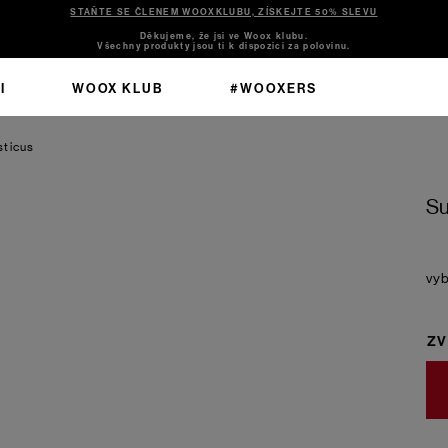
STAŇTE SE ČLENEM WOOXKLUBU, ZÍSKEJTE 50% SLEVU
Děkujeme, že jsi ve Woox klubu.
Všechny produkty jsou ti k dispozici za polovinu.
I
WOOX KLUB
#WOOXERS
sticus
Su
ZV