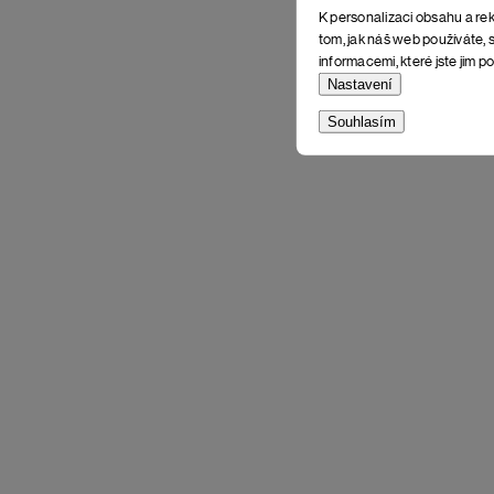
K personalizaci obsahu a rek
tom, jak náš web používáte, s
informacemi, které jste jim po
Nastavení
Souhlasím