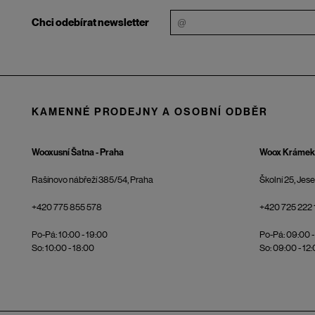
Chci odebírat newsletter
KAMENNÉ PRODEJNY A OSOBNÍ ODBĚR
Wooxusní Šatna - Praha
Woox Krámek 
Rašínovo nábřeží 385/54, Praha
Školní 25, Jes
+420 775 855 578
+420 725 222 
Po-Pá: 10:00 - 19:00
Po-Pá: 09:00 -
So: 10:00 - 18:00
So: 09:00 - 12