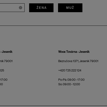
ŽENA
MUŽ
i
- Jeseník
Woox Továrna - Jeseník
eník 79001
Bezručova 1371, Jeseník 79001
125
+420 725 222 124
 17:00
Po-Pá: 09:00 - 17:00
:00
So: 09:00 - 12:00