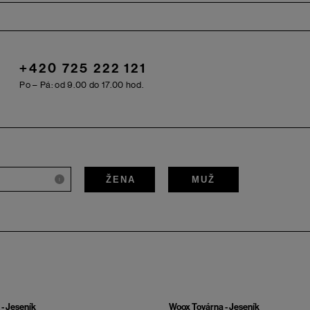
+420 725 222 121
Po – Pá: od 9.00 do 17.00 hod.
ŽENA
MUŽ
i
- Jeseník
Woox Továrna - Jeseník