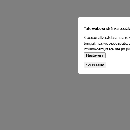
Tato webová stránka použí
K personalizaci obsahu a rek
tom, jak náš web používáte, s
informacemi, které jste jim po
Nastavení
Souhlasím