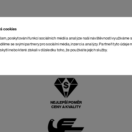
vá cookies
lam, poskytování funkcí sociálních médií a analýze naší návštěvnosti využíváme 
dílíme se svými partnery pro sociální média, inzerci a analýzy. Partneři tyto údaj
skytli nebo které získali v důsledku toho, že používáte jejich služby.
NEJLEPŠÍ POMĚR
CENY A KVALITY