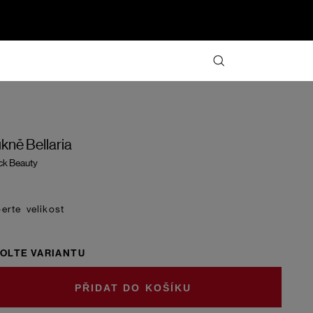
kně Bellaria
ck Beauty
velikost
OLTE VARIANTU
DO KOŠÍKU