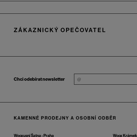
Zápatí
ZÁKAZNICKÝ OPEČOVATEL
Chci odebírat newsletter
KAMENNÉ PRODEJNY A OSOBNÍ ODBĚR
Wooxusní Šatna - Praha
Woox Krámek 