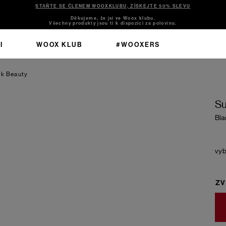
STAŇTE SE ČLENEM WOOXKLUBU, ZÍSKEJTE 50% SLEVU
Děkujeme, že jsi ve Woox klubu.
Všechny produkty jsou ti k dispozici za polovinu.
I
WOOX KLUB
#WOOXERS
ck Beauty
Su
Bla
ZV