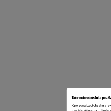
Tato webová stránka použí
K personalizaci obsahu a rek
tom, jak náš web používáte, s