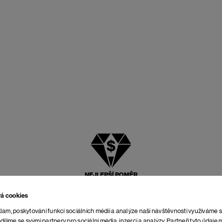
NEJLEPŠÍ POMĚR
CENY A KVALITY
vá cookies
lam, poskytování funkcí sociálních médií a analýze naší návštěvnosti využíváme 
dílíme se svými partnery pro sociální média, inzerci a analýzy. Partneři tyto údaj