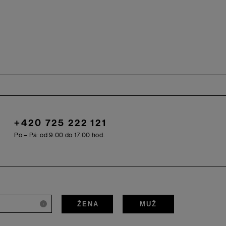
+420 725 222 121
Po – Pá: od 9.00 do 17.00 hod.
ŽENA
MUŽ
i