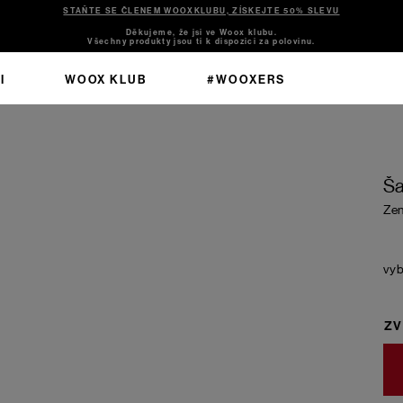
STAŇTE SE ČLENEM WOOXKLUBU, ZÍSKEJTE 50% SLEVU
Děkujeme, že jsi ve Woox klubu.
Všechny produkty jsou ti k dispozici za polovinu.
I
WOOX KLUB
#WOOXERS
e
Ša
Zen
ZV