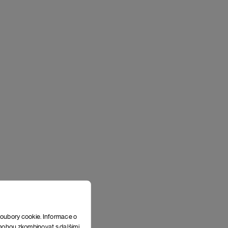
soubory cookie. Informace o
e mohou zkombinovat s dalšími