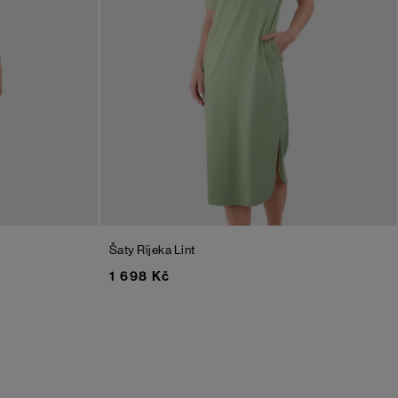
Šaty Rijeka
Lint
1 698 Kč