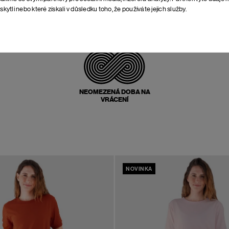
skytli nebo které získali v důsledku toho, že používáte jejich služby.
POŠTOVNÉ ZPĚT
ZDARMA
NEOMEZENÁ DOBA NA
VRÁCENÍ
NOVINKA