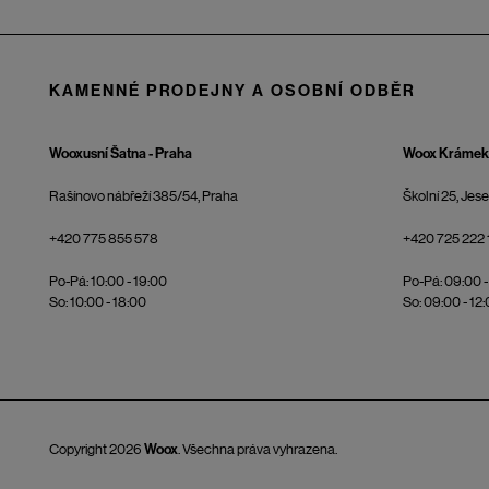
KAMENNÉ PRODEJNY A OSOBNÍ ODBĚR
Wooxusní Šatna - Praha
Woox Krámek 
Rašínovo nábřeží 385/54, Praha
Školní 25, Jes
+420 775 855 578
+420 725 222 
Po-Pá: 10:00 - 19:00
Po-Pá: 09:00 -
So: 10:00 - 18:00
So: 09:00 - 12
Copyright 2026
Woox
. Všechna práva vyhrazena.