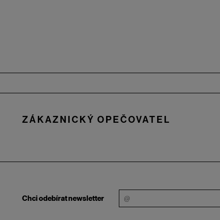
Zápatí
ZÁKAZNICKÝ OPEČOVATEL
Chci odebírat newsletter