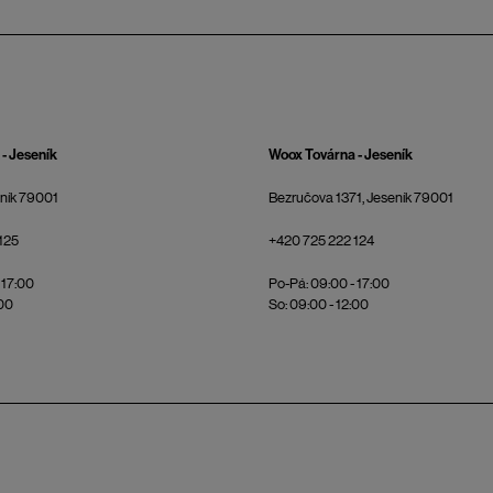
- Jeseník
Woox Továrna - Jeseník
eník 79001
Bezručova 1371, Jeseník 79001
125
+420 725 222 124
 17:00
Po-Pá: 09:00 - 17:00
:00
So: 09:00 - 12:00