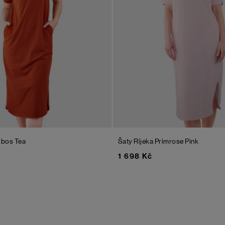
ibos Tea
Šaty Rijeka
Primrose Pink
1 698 Kč