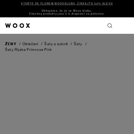
STAŇTE SE ČLENEM WOOXKLUBU, ZÍSKEJTE 50% SLEVU
Děkujeme, že jsi ve Woox klubu.
Všechny produkty jsou ti k dispozici za polovinu.
ŽENY
/
Oblečení
/
Šaty a sukně
/
Šaty
/
Šaty Rijeka
Primrose Pink