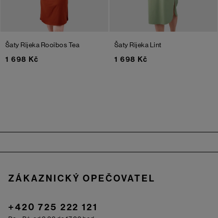
Šaty Rijeka
Rooibos Tea
Šaty Rijeka
Lint
1 698 Kč
1 698 Kč
Zápatí
ZÁKAZNICKÝ OPEČOVATEL
+420 725 222 121