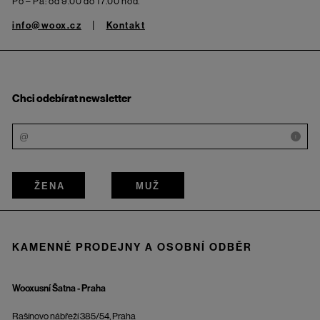
Po – Pá: od 9.00 do 17.00 hod.
info@woox.cz
Kontakt
Chci odebírat newsletter
i
ŽENA
MUŽ
KAMENNÉ PRODEJNY A OSOBNÍ ODBĚR
Wooxusní Šatna - Praha
Rašínovo nábřeží 385/54, Praha