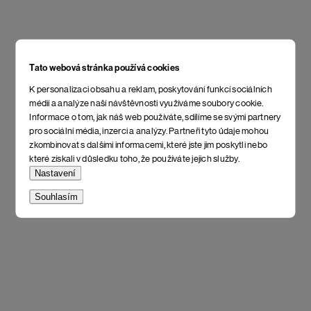
Tato webová stránka používá cookies
K personalizaci obsahu a reklam, poskytování funkcí sociálních
médií a analýze naší návštěvnosti využíváme soubory cookie.
Informace o tom, jak náš web používáte, sdílíme se svými partnery
pro sociální média, inzerci a analýzy. Partneři tyto údaje mohou
zkombinovat s dalšími informacemi, které jste jim poskytli nebo
které získali v důsledku toho, že používáte jejich služby.
Nastavení
Souhlasím