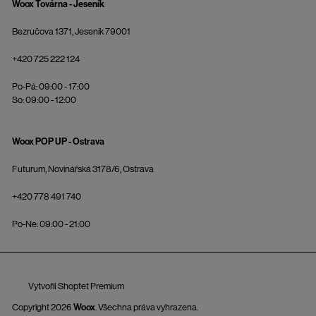
Woox Továrna - Jeseník
Bezručova 1371, Jeseník 79001
+420 725 222 124
Po-Pá: 09:00 - 17:00
So: 09:00 - 12:00
Woox POP UP - Ostrava
Futurum, Novinářská 3178/6, Ostrava
+420 778 491 740
Po-Ne: 09:00 - 21:00
Vytvořil Shoptet Premium
Copyright 2026
Woox
. Všechna práva vyhrazena.