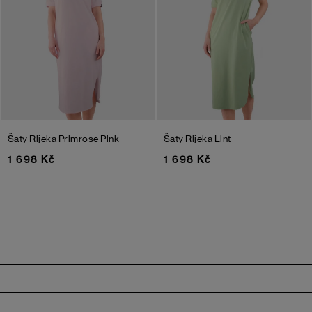
Šaty Rijeka
Primrose Pink
Šaty Rijeka
Lint
1 698 Kč
1 698 Kč
Zápatí