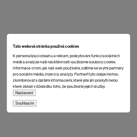
Tato webová stránka používá cookies
K personalizaci obsahu a reklam, poskytování funkcí sociálních
médií a analýze naší návštěvnosti využíváme soubory cookie.
Informace o tom, jak náš web používáte, sdílíme se svými partnery
pro sociální média, inzerci a analýzy. Partneři tyto údaje mohou
zkombinovat s dalšími informacemi, které jste jim poskytli nebo
které získali v důsledku toho, že používáte jejich služby.
Nastavení
Souhlasím