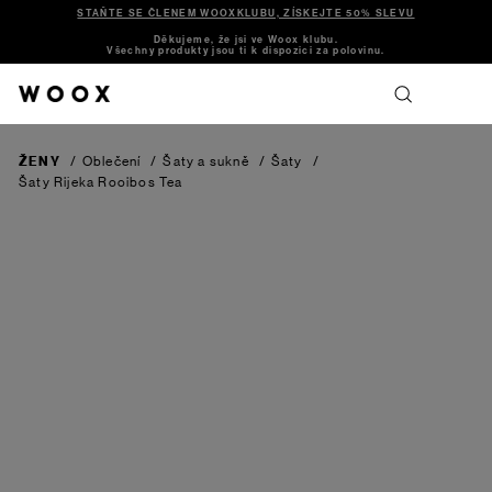
STAŇTE SE ČLENEM WOOXKLUBU, ZÍSKEJTE 50% SLEVU
Děkujeme, že jsi ve Woox klubu.
Všechny produkty jsou ti k dispozici za polovinu.
ŽENY
/
Oblečení
/
Šaty a sukně
/
Šaty
/
Šaty Rijeka
Rooibos Tea