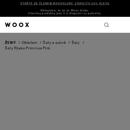
STAŇTE SE ČLENEM WOOXKLUBU, ZÍSKEJTE 50% SLEVU
Děkujeme, že jsi ve Woox klubu.
Všechny produkty jsou ti k dispozici za polovinu.
ŽENY
/
Oblečení
/
Šaty a sukně
/
Šaty
/
Šaty Rijeka
Primrose Pink