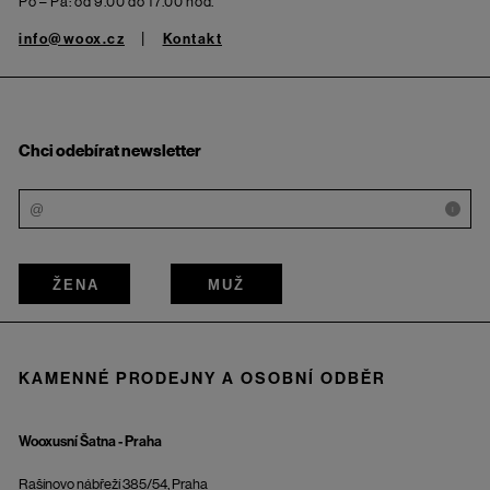
Po – Pá: od 9.00 do 17.00 hod.
info@woox.cz
Kontakt
Chci odebírat newsletter
i
ŽENA
MUŽ
KAMENNÉ PRODEJNY A OSOBNÍ ODBĚR
Wooxusní Šatna - Praha
Rašínovo nábřeží 385/54, Praha