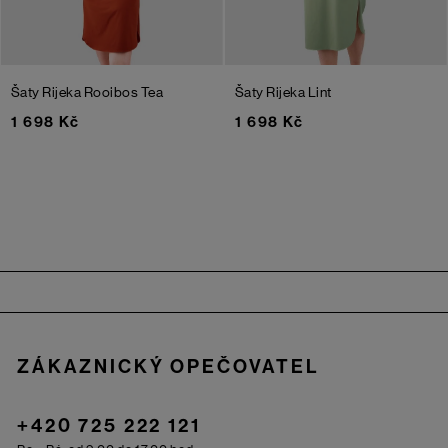
Šaty Rijeka
Rooibos Tea
Šaty Rijeka
Lint
1 698 Kč
1 698 Kč
Zápatí
ZÁKAZNICKÝ OPEČOVATEL
+420 725 222 121