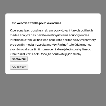
Tato webová stránka používá cookies
K personalizaci obsahu a reklam, poskytování funkcí sociálních
médií a analýze naší návštěvnosti využíváme soubory cookie.
Informace o tom, jak náš web používáte, sdílíme se svými partnery
pro sociální média, inzerci a analýzy. Partneři tyto údaje mohou
zkombinovat s dalšími informacemi, které jste jim poskytli nebo
které získali v důsledku toho, že používáte jejich služby.
Nastavení
Souhlasím