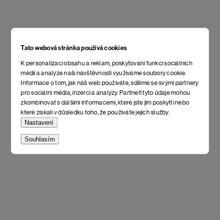
Tato webová stránka používá cookies
K personalizaci obsahu a reklam, poskytování funkcí sociálních
médií a analýze naší návštěvnosti využíváme soubory cookie.
Informace o tom, jak náš web používáte, sdílíme se svými partnery
pro sociální média, inzerci a analýzy. Partneři tyto údaje mohou
zkombinovat s dalšími informacemi, které jste jim poskytli nebo
které získali v důsledku toho, že používáte jejich služby.
Nastavení
Souhlasím