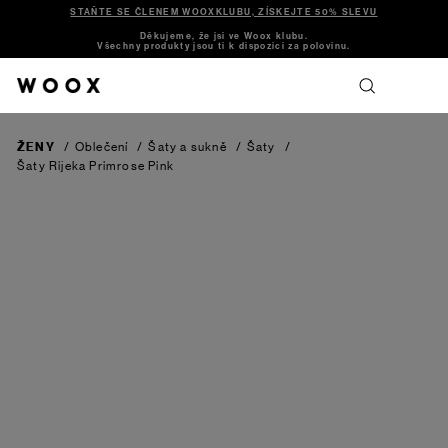
STAŇTE SE ČLENEM WOOXKLUBU, ZÍSKEJTE 50% SLEVU
Děkujeme, že jsi ve Woox klubu.
Všechny produkty jsou ti k dispozici za polovinu.
ŽENY
/
Oblečení
/
Šaty a sukně
/
Šaty
/
Šaty Rijeka
Primrose Pink