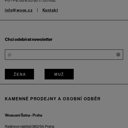
Po – Pá: od 9.00 do 17.00 hod.
info@woox.cz
Kontakt
Chci odebírat newsletter
i
ŽENA
MUŽ
KAMENNÉ PRODEJNY A OSOBNÍ ODBĚR
Wooxusní Šatna - Praha
Rašínovo nábřeží 385/54, Praha