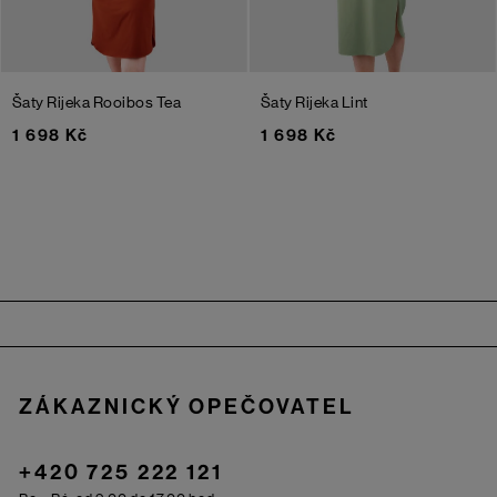
Šaty Rijeka
Rooibos Tea
Šaty Rijeka
Lint
1 698 Kč
1 698 Kč
Zápatí
ZÁKAZNICKÝ OPEČOVATEL
+420 725 222 121