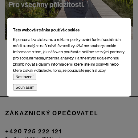
Pro všechny příležitosti.
Tato webová stránka používá cookies
K personalizaci obsahu a reklam, poskytování funkcí sociálních
médií a analýze naší návštěvnosti využíváme soubory cookie.
Informace o tom, jak náš web používáte, sdílíme se svými partnery
pro sociální média, inzerci a analýzy. Partneři tyto údaje mohou
zkombinovat s dalšími informacemi, které jste jim poskytli nebo
které získali v důsledku toho, že používáte jejich služby.
Nastavení
Zápatí
Souhlasím
ZÁKAZNICKÝ OPEČOVATEL
+420 725 222 121