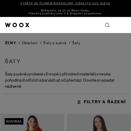
STAŇTE SE ČLENEM WOOXKLUBU, ZÍSKEJTE 50% SLEVU
Děkujeme, že jsi ve Woox klubu.
Všechny produkty jsou ti k dispozici za polovinu.
ŽENY
/
Oblečení
/
Šaty a sukně
/
Šaty
ŠATY
Šaty a sukně vyrobené v Evropě z přírodních materiálů v mnoha
pohodlných střizích a barvách až oči přechází. Dovolte si vypadat
nádherně.
NOVINKA