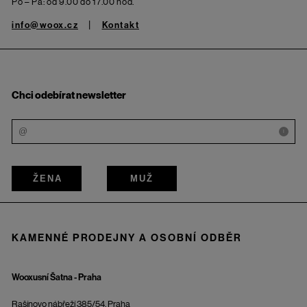
Po – Pá: od 9.00 do 17.00 hod.
info@woox.cz
Kontakt
Chci odebírat newsletter
i
ŽENA
MUŽ
KAMENNÉ PRODEJNY A OSOBNÍ ODBĚR
Wooxusní Šatna - Praha
Rašínovo nábřeží 385/54, Praha