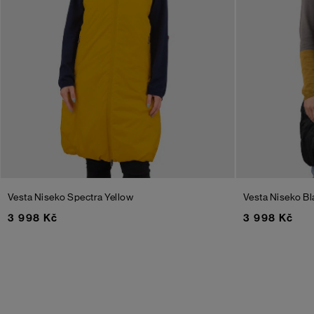
Vesta Niseko
Spectra Yellow
Vesta Niseko
Bl
3 998 Kč
3 998 Kč