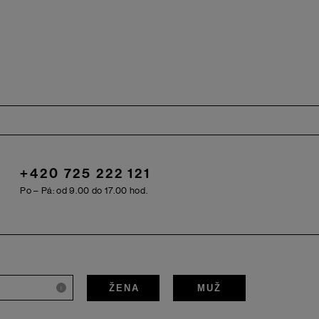
+420 725 222 121
Po – Pá: od 9.00 do 17.00 hod.
ŽENA
MUŽ
i