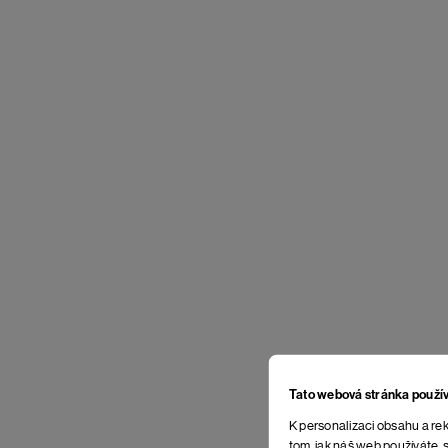
Tato webová stránka použí
K personalizaci obsahu a rek
tom, jak náš web používáte, s