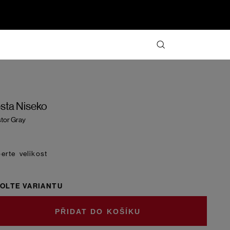
sta Niseko
tor Gray
velikost
OLTE VARIANTU
DO KOŠÍKU