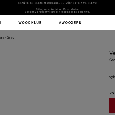
STAŇTE SE ČLENEM WOOXKLUBU, ZÍSKEJTE 50% SLEVU
Děkujeme, že jsi ve Woox klubu.
Všechny produkty jsou ti k dispozici za polovinu.
I
WOOX KLUB
#WOOXERS
stor Gray
Ve
Cas
ZV