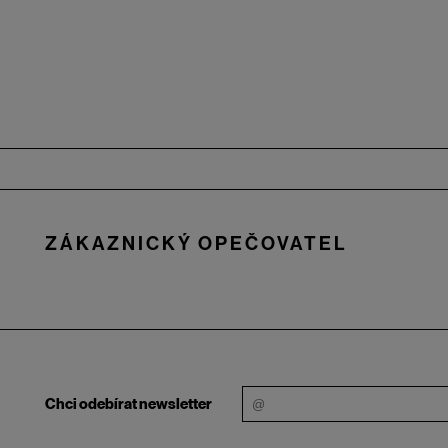
Zápatí
ZÁKAZNICKÝ OPEČOVATEL
Chci odebírat newsletter