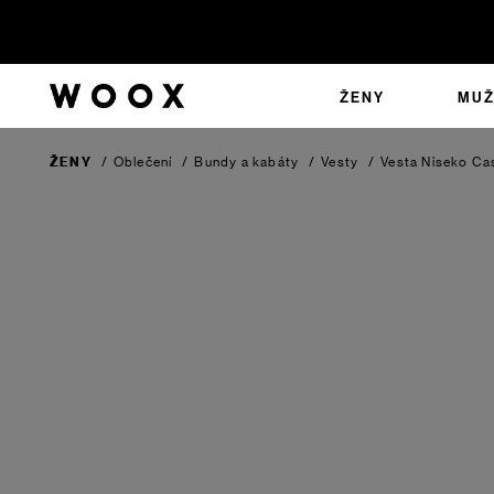
ŽENY
MUŽ
ŽENY
/
Oblečení
/
Bundy a kabáty
/
Vesty
/
Vesta Niseko
Ca