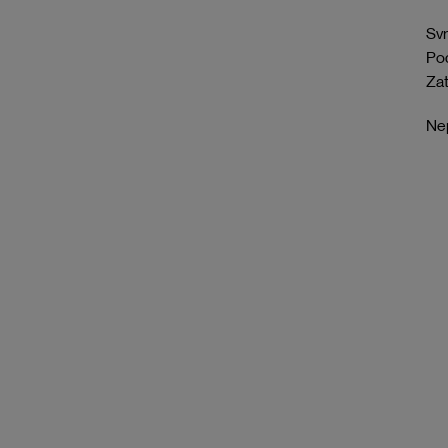
Svr
Pod
Zat
Nep