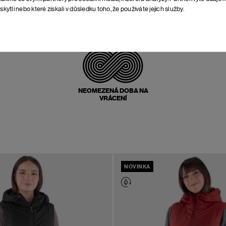
skytli nebo které získali v důsledku toho, že používáte jejich služby.
POŠTOVNÉ ZPĚT
ZDARMA
NEOMEZENÁ DOBA NA
VRÁCENÍ
NOVINKA