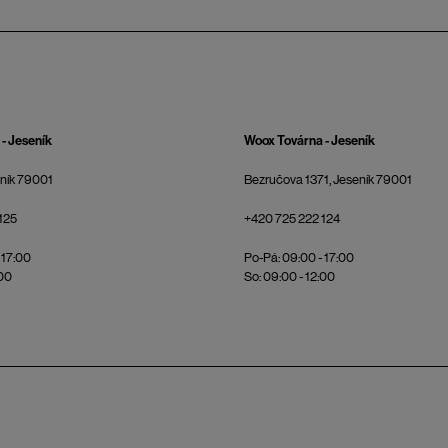
- Jeseník
Woox Továrna - Jeseník
eník 79001
Bezručova 1371, Jeseník 79001
125
+420 725 222 124
 17:00
Po-Pá: 09:00 - 17:00
:00
So: 09:00 - 12:00