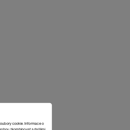
soubory cookie. Informace o
e mohou zkombinovat s dalšími