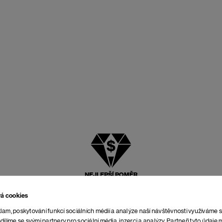
NEJLEPŠÍ POMĚR
CENY A KVALITY
vá cookies
lam, poskytování funkcí sociálních médií a analýze naší návštěvnosti využíváme 
dílíme se svými partnery pro sociální média, inzerci a analýzy. Partneři tyto údaj