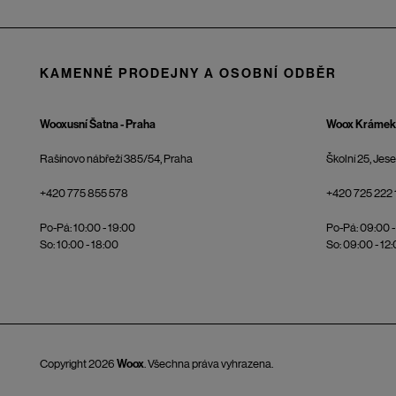
KAMENNÉ PRODEJNY A OSOBNÍ ODBĚR
Wooxusní Šatna - Praha
Woox Krámek 
Rašínovo nábřeží 385/54, Praha
Školní 25, Jes
+420 775 855 578
+420 725 222 
Po-Pá: 10:00 - 19:00
Po-Pá: 09:00 -
So: 10:00 - 18:00
So: 09:00 - 12
Copyright 2026
Woox
. Všechna práva vyhrazena.