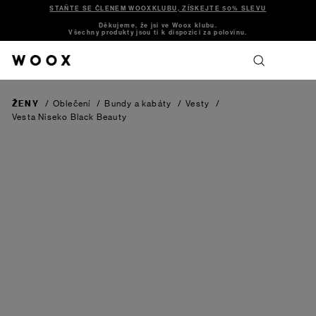
STAŇTE SE ČLENEM WOOXKLUBU, ZÍSKEJTE 50% SLEVU
Děkujeme, že jsi ve Woox klubu.
Všechny produkty jsou ti k dispozici za polovinu.
ŽENY
/
Oblečení
/
Bundy a kabáty
/
Vesty
/
Vesta Niseko
Black Beauty