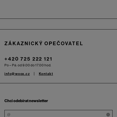
Zápatí
ZÁKAZNICKÝ OPEČOVATEL
+420 725 222 121
Po – Pá: od 9.00 do 17.00 hod.
info@woox.cz
Kontakt
Chci odebírat newsletter
i