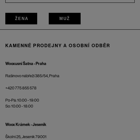
ŽENA
MUŽ
KAMENNÉ PRODEJNY A OSOBNÍ ODBĚR
Wooxusní Šatna - Praha
Rašínovo nábřeží 385/54, Praha
+420 775 855 578
Po-Pá: 10:00 - 19:00
So: 10:00 - 18:00
Woox Krámek - Jeseník
Školní 25, Jeseník 79001