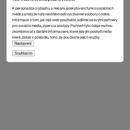
K personalizaci obsahu a reklam, poskytování funkcí sociálních
médií a analýze naší návštěvnosti využíváme soubory cookie.
Informace o tom, jak náš web používáte, sdílíme se svými partnery
pro sociální média, inzerci a analýzy. Partneři tyto údaje mohou
zkombinovat s dalšími informacemi, které jste jim poskytli nebo
které získali v důsledku toho, že používáte jejich služby.
Nastavení
Souhlasím