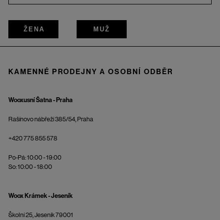
ŽENA
MUŽ
KAMENNÉ PRODEJNY A OSOBNÍ ODBĚR
Wooxusní Šatna - Praha
Rašínovo nábřeží 385/54, Praha
+420 775 855 578
Po-Pá: 10:00 - 19:00
So: 10:00 - 18:00
Woox Krámek - Jeseník
Školní 25, Jeseník 79001