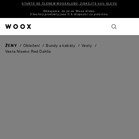
STAŇTE SE ČLENEM WOOXKLUBU, ZÍSKEJTE 50% SLEVU
Děkujeme, že jsi ve Woox klubu.
Všechny produkty jsou ti k dispozici za polovinu.
ŽENY
/
Oblečení
/
Bundy a kabáty
/
Vesty
/
Vesta Niseko
Red Dahlia