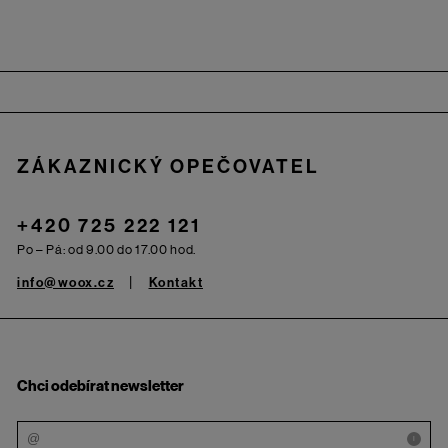
Zápatí
ZÁKAZNICKÝ OPEČOVATEL
+420 725 222 121
Po – Pá: od 9.00 do 17.00 hod.
info@woox.cz
Kontakt
Chci odebírat newsletter
i