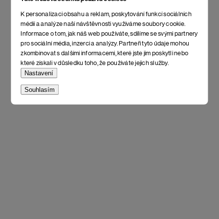
K personalizaci obsahu a reklam, poskytování funkcí sociálních
médií a analýze naší návštěvnosti využíváme soubory cookie.
Informace o tom, jak náš web používáte, sdílíme se svými partnery
pro sociální média, inzerci a analýzy. Partneři tyto údaje mohou
zkombinovat s dalšími informacemi, které jste jim poskytli nebo
které získali v důsledku toho, že používáte jejich služby.
Nastavení
Souhlasím