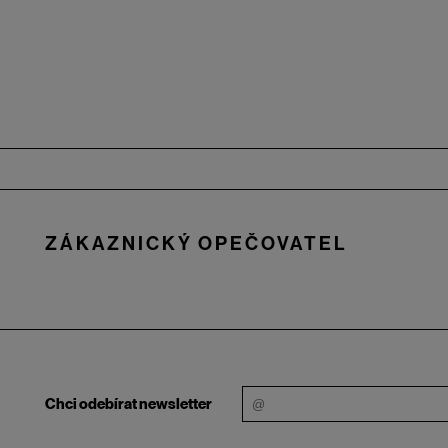
Zápatí
ZÁKAZNICKÝ OPEČOVATEL
Chci odebírat newsletter