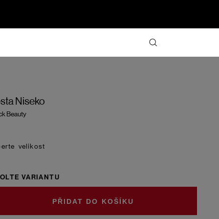
sta Niseko
ck Beauty
velikost
OLTE VARIANTU
DO KOŠÍKU