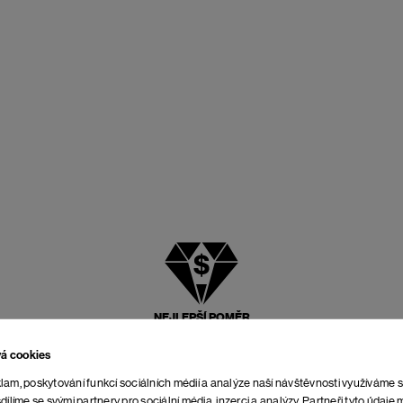
NEJLEPŠÍ POMĚR
CENY A KVALITY
vá cookies
lam, poskytování funkcí sociálních médií a analýze naší návštěvnosti využíváme 
dílíme se svými partnery pro sociální média, inzerci a analýzy. Partneři tyto údaj