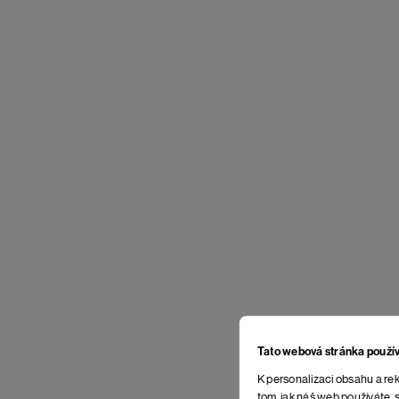
Tato webová stránka použí
K personalizaci obsahu a rek
tom, jak náš web používáte, s