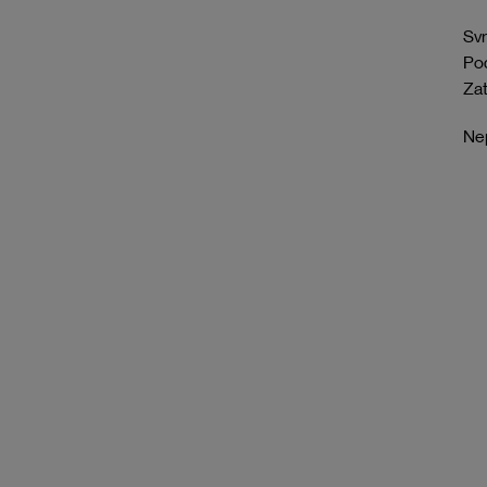
Svr
Pod
Zat
Nep