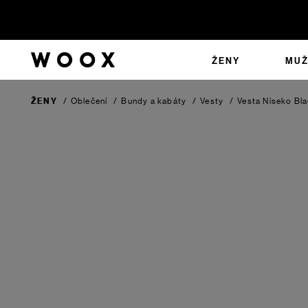
ŽENY
MUŽ
ŽENY
/
Oblečení
/
Bundy a kabáty
/
Vesty
/
Vesta Niseko
Bla