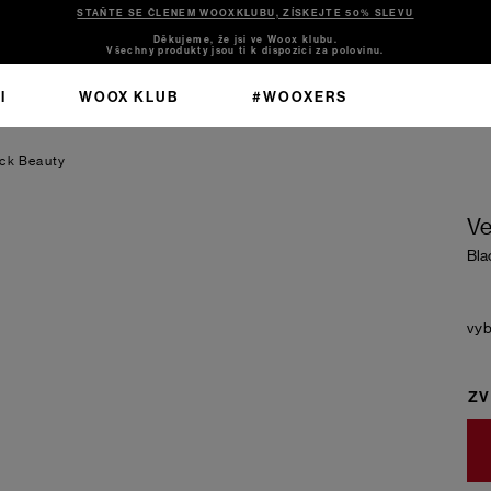
STAŇTE SE ČLENEM WOOXKLUBU, ZÍSKEJTE 50% SLEVU
Děkujeme, že jsi ve Woox klubu.
Všechny produkty jsou ti k dispozici za polovinu.
I
WOOX KLUB
#WOOXERS
ck Beauty
Ve
Bla
ZV