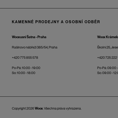
KAMENNÉ PRODEJNY A OSOBNÍ ODBĚR
Wooxusní Šatna - Praha
Woox Krámek 
Rašínovo nábřeží 385/54, Praha
Školní 25, Jes
+420 775 855 578
+420 725 222 
Po-Pá: 10:00 - 19:00
Po-Pá: 09:00 -
So: 10:00 - 18:00
So: 09:00 - 12
Copyright 2026
Woox
. Všechna práva vyhrazena.