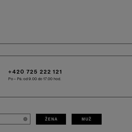
+420 725 222 121
Po – Pá: od 9.00 do 17.00 hod.
ŽENA
MUŽ
i