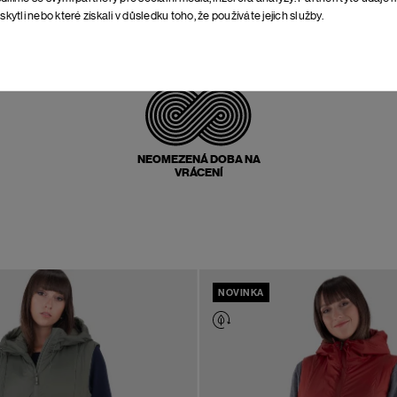
skytli nebo které získali v důsledku toho, že používáte jejich služby.
POŠTOVNÉ ZPĚT
ZDARMA
NEOMEZENÁ DOBA NA
VRÁCENÍ
NOVINKA