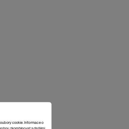
soubory cookie. Informace o
e mohou zkombinovat s dalšími