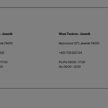
- Jeseník
Woox Továrna - Jeseník
eník 79001
Bezručova 1371, Jeseník 79001
125
+420 725 222 124
 17:00
Po-Pá: 09:00 - 17:00
:00
So: 09:00 - 12:00