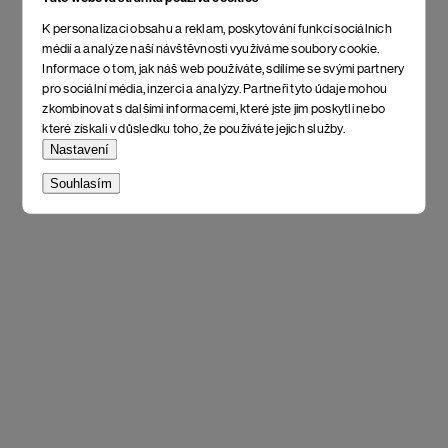
K personalizaci obsahu a reklam, poskytování funkcí sociálních
médií a analýze naší návštěvnosti využíváme soubory cookie.
Informace o tom, jak náš web používáte, sdílíme se svými partnery
pro sociální média, inzerci a analýzy. Partneři tyto údaje mohou
zkombinovat s dalšími informacemi, které jste jim poskytli nebo
které získali v důsledku toho, že používáte jejich služby.
Nastavení
Souhlasím