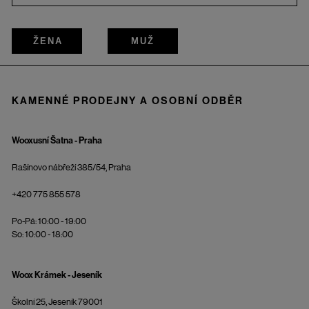
ŽENA
MUŽ
KAMENNÉ PRODEJNY A OSOBNÍ ODBĚR
Wooxusní Šatna - Praha
Rašínovo nábřeží 385/54, Praha
+420 775 855 578
Po-Pá: 10:00 - 19:00
So: 10:00 - 18:00
Woox Krámek - Jeseník
Školní 25, Jeseník 79001