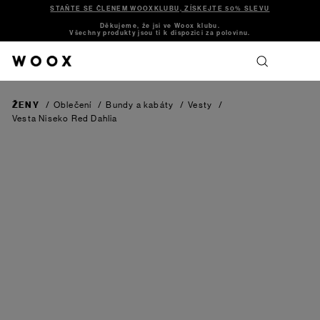
STAŇTE SE ČLENEM WOOXKLUBU, ZÍSKEJTE 50% SLEVU
Děkujeme, že jsi ve Woox klubu.
Všechny produkty jsou ti k dispozici za polovinu.
ŽENY
/
Oblečení
/
Bundy a kabáty
/
Vesty
/
Vesta Niseko
Red Dahlia