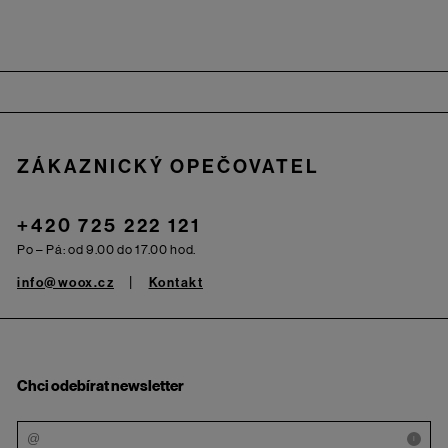
Zápatí
ZÁKAZNICKÝ OPEČOVATEL
+420 725 222 121
Po – Pá: od 9.00 do 17.00 hod.
info@woox.cz
Kontakt
Chci odebírat newsletter
i