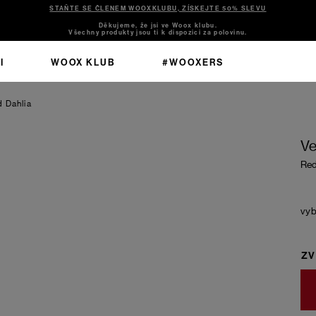
STAŇTE SE ČLENEM WOOXKLUBU, ZÍSKEJTE 50% SLEVU
Děkujeme, že jsi ve Woox klubu.
Všechny produkty jsou ti k dispozici za polovinu.
I
WOOX KLUB
#WOOXERS
 Dahlia
Ve
Red
ZV