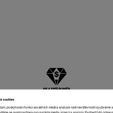
NEJLEPŠÍ POMĚR
CENY A KVALITY
vá cookies
lam, poskytování funkcí sociálních médií a analýze naší návštěvnosti využíváme 
dílíme se svými partnery pro sociální média, inzerci a analýzy. Partneři tyto údaj