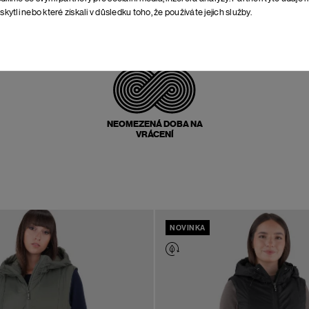
skytli nebo které získali v důsledku toho, že používáte jejich služby.
POŠTOVNÉ ZPĚT
ZDARMA
NEOMEZENÁ DOBA NA
VRÁCENÍ
NOVINKA