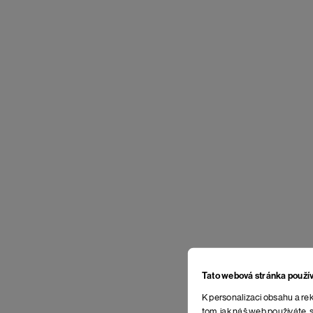
Tato webová stránka použí
K personalizaci obsahu a rek
tom, jak náš web používáte, s