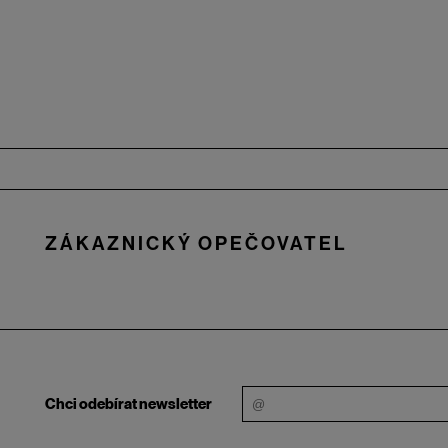
Zápatí
ZÁKAZNICKÝ OPEČOVATEL
Chci odebírat newsletter