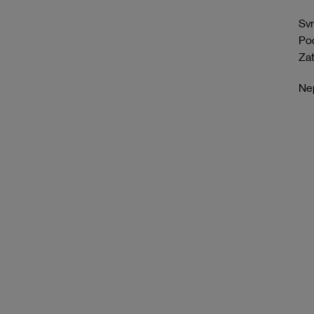
Svr
Pod
Zat
Nep