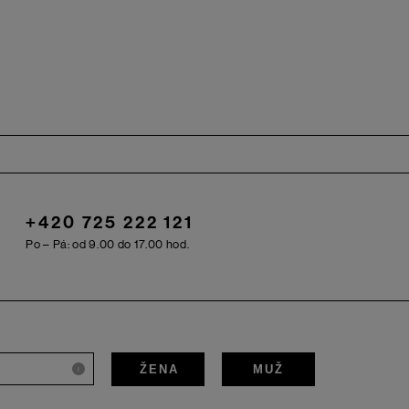
+420 725 222 121
Po – Pá: od 9.00 do 17.00 hod.
ŽENA
MUŽ
i