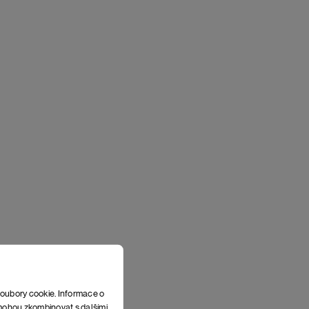
soubory cookie. Informace o
e mohou zkombinovat s dalšími