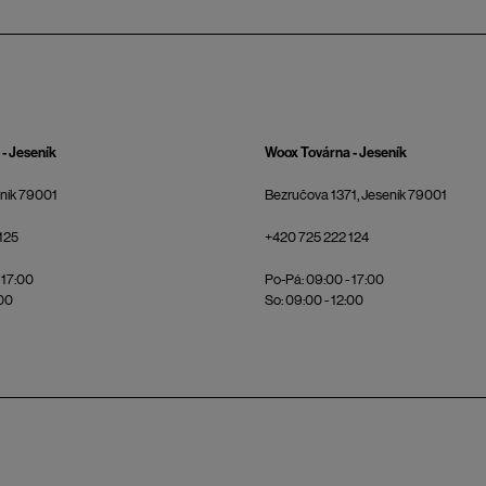
- Jeseník
Woox Továrna - Jeseník
eník 79001
Bezručova 1371, Jeseník 79001
125
+420 725 222 124
 17:00
Po-Pá: 09:00 - 17:00
:00
So: 09:00 - 12:00