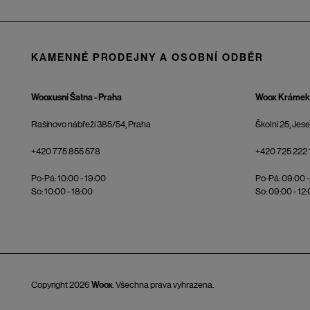
KAMENNÉ PRODEJNY A OSOBNÍ ODBĚR
Wooxusní Šatna - Praha
Woox Krámek 
Rašínovo nábřeží 385/54, Praha
Školní 25, Jes
+420 775 855 578
+420 725 222 
Po-Pá: 10:00 - 19:00
Po-Pá: 09:00 -
So: 10:00 - 18:00
So: 09:00 - 12
Copyright 2026
Woox
. Všechna práva vyhrazena.