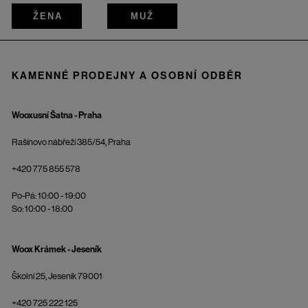
ŽENA
MUŽ
KAMENNÉ PRODEJNY A OSOBNÍ ODBĚR
Wooxusní Šatna - Praha
Rašínovo nábřeží 385/54, Praha
+420 775 855 578
Po-Pá: 10:00 - 19:00
So: 10:00 - 18:00
Woox Krámek - Jeseník
Školní 25, Jeseník 79001
+420 725 222 125