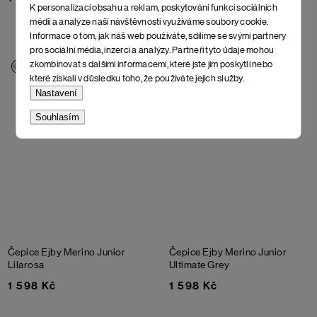
K personalizaci obsahu a reklam, poskytování funkcí sociálních
médií a analýze naší návštěvnosti využíváme soubory cookie.
Informace o tom, jak náš web používáte, sdílíme se svými partnery
pro sociální média, inzerci a analýzy. Partneři tyto údaje mohou
zkombinovat s dalšími informacemi, které jste jim poskytli nebo
které získali v důsledku toho, že používáte jejich služby.
Nastavení
Souhlasím
Čepice Ejby Merino Junior
Čepice Ejby Merino Junior
Lilarosa
Ultimate Grey
1 598 Kč
1 598 Kč