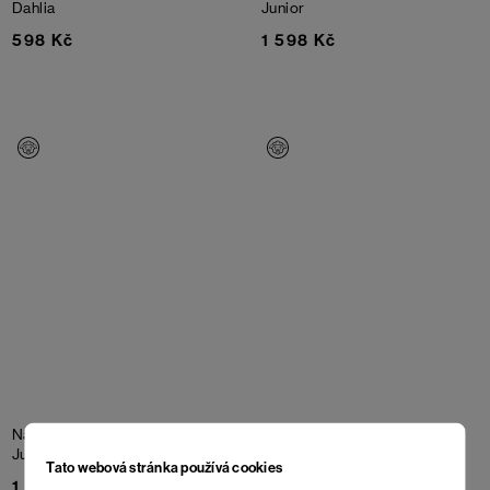
Dahlia
Junior
598 Kč
1 598 Kč
Nákrčník Skamby Merino
Čepice Ejby Merino Junior
Junior
Marine Green
Tato webová stránka používá cookies
1 598 Kč
1 598 Kč