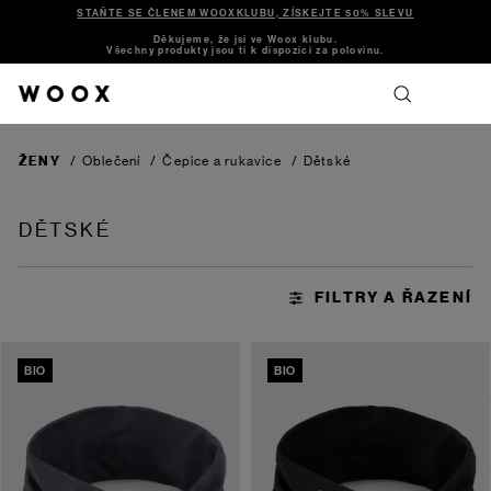
STAŇTE SE ČLENEM WOOXKLUBU, ZÍSKEJTE 50% SLEVU
Děkujeme, že jsi ve Woox klubu.
Všechny produkty jsou ti k dispozici za polovinu.
ŽENY
/
Oblečení
/
Čepice a rukavice
/
Dětské
DĚTSKÉ
BIO
BIO