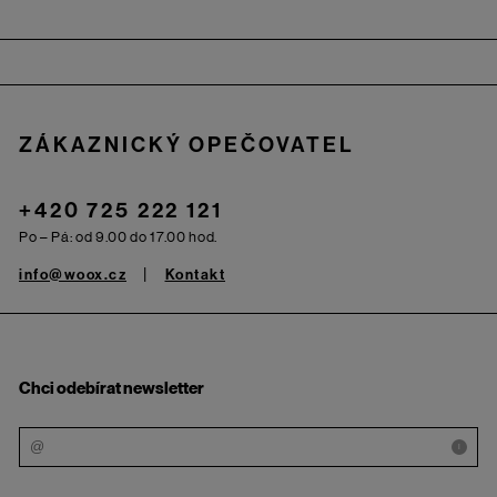
Zápatí
ZÁKAZNICKÝ OPEČOVATEL
+420 725 222 121
Po – Pá: od 9.00 do 17.00 hod.
info@woox.cz
Kontakt
Chci odebírat newsletter
i