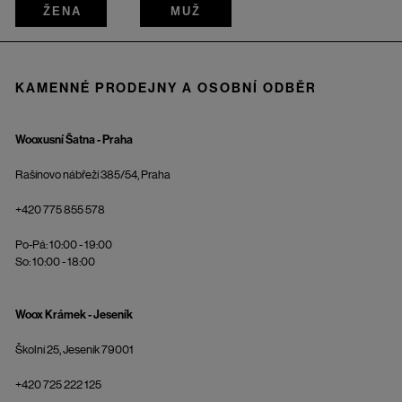
ŽENA
MUŽ
KAMENNÉ PRODEJNY A OSOBNÍ ODBĚR
Wooxusní Šatna - Praha
Rašínovo nábřeží 385/54, Praha
+420 775 855 578
Po-Pá: 10:00 - 19:00
So: 10:00 - 18:00
Woox Krámek - Jeseník
Školní 25, Jeseník 79001
+420 725 222 125