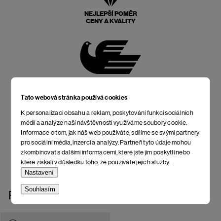
NEJLEPŠÍ POMĚR
CENY A KVALITY
POŠTOVNÉ ZPĚT
ZDARMA
Tato webová stránka používá cookies
K personalizaci obsahu a reklam, poskytování funkcí sociálních
médií a analýze naší návštěvnosti využíváme soubory cookie.
Informace o tom, jak náš web používáte, sdílíme se svými partnery
pro sociální média, inzerci a analýzy. Partneři tyto údaje mohou
NEOMEZENÁ DOBA NA
zkombinovat s dalšími informacemi, které jste jim poskytli nebo
VRÁCENÍ
které získali v důsledku toho, že používáte jejich služby.
Nastavení
Souhlasím
Podobné produkty