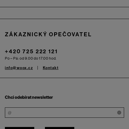
Zápatí
ZÁKAZNICKÝ OPEČOVATEL
+420 725 222 121
Po – Pá: od 9.00 do 17.00 hod.
info@woox.cz
Kontakt
Chci odebírat newsletter
i