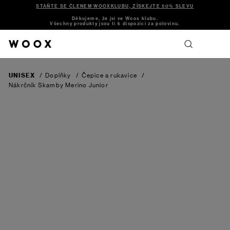
STAŇTE SE ČLENEM WOOXKLUBU, ZÍSKEJTE 50% SLEVU
Děkujeme, že jsi ve Woox klubu.
Všechny produkty jsou ti k dispozici za polovinu.
UNISEX
/
Doplňky
/
Čepice a rukavice
/
Nákrčník Skamby Merino Junior