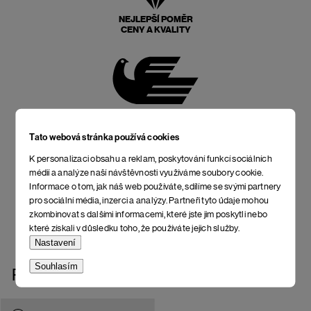
NEJLEPŠÍ POMĚR
CENY A KVALITY
POŠTOVNÉ ZPĚT
ZDARMA
Tato webová stránka používá cookies
K personalizaci obsahu a reklam, poskytování funkcí sociálních
médií a analýze naší návštěvnosti využíváme soubory cookie.
Informace o tom, jak náš web používáte, sdílíme se svými partnery
pro sociální média, inzerci a analýzy. Partneři tyto údaje mohou
NEOMEZENÁ DOBA NA
zkombinovat s dalšími informacemi, které jste jim poskytli nebo
VRÁCENÍ
které získali v důsledku toho, že používáte jejich služby.
Nastavení
Souhlasím
Podobné produkty