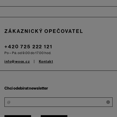
Zápatí
ZÁKAZNICKÝ OPEČOVATEL
+420 725 222 121
Po – Pá: od 9.00 do 17.00 hod.
info@woox.cz
Kontakt
Chci odebírat newsletter
i