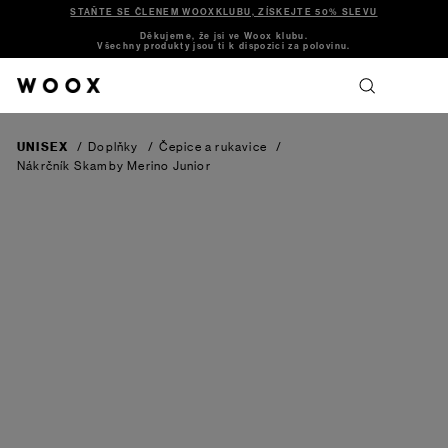
STAŇTE SE ČLENEM WOOXKLUBU, ZÍSKEJTE 50% SLEVU
Děkujeme, že jsi ve Woox klubu.
Všechny produkty jsou ti k dispozici za polovinu.
UNISEX
/
Doplňky
/
Čepice a rukavice
/
Nákrčník Skamby Merino Junior