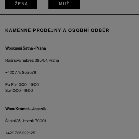
ŽENA
MUŽ
KAMENNÉ PRODEJNY A OSOBNÍ ODBĚR
Wooxusní Šatna - Praha
Rašínovo nábřeží 385/54, Praha
+420 775 855 578
Po-Pá: 10:00 - 19:00
So: 10:00 - 18:00
Woox Krámek - Jeseník
Školní 25, Jeseník 79001
+420 725 222 125