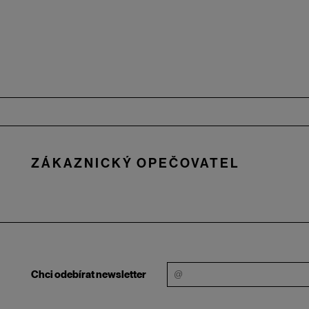
Zápatí
ZÁKAZNICKÝ OPEČOVATEL
Chci odebírat newsletter