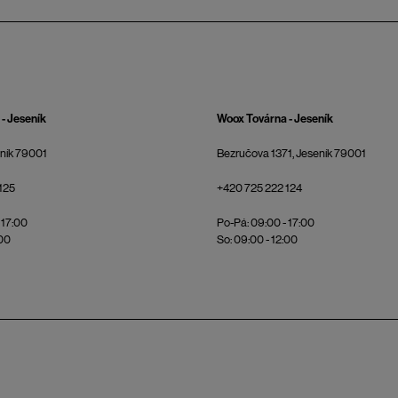
- Jeseník
Woox Továrna - Jeseník
eník 79001
Bezručova 1371, Jeseník 79001
125
+420 725 222 124
 17:00
Po-Pá: 09:00 - 17:00
:00
So: 09:00 - 12:00