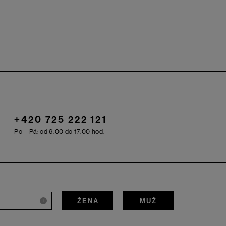
+420 725 222 121
Po – Pá: od 9.00 do 17.00 hod.
ŽENA
MUŽ
i