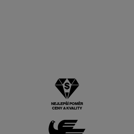
NEJLEPŠÍ POMĚR
CENY A KVALITY