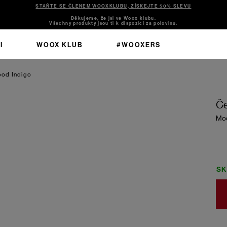
STAŇTE SE ČLENEM WOOXKLUBU, ZÍSKEJTE 50% SLEVU
Děkujeme, že jsi ve Woox klubu.
Všechny produkty jsou ti k dispozici za polovinu.
I
WOOX KLUB
#WOOXERS
od Indigo
Če
Moo
S