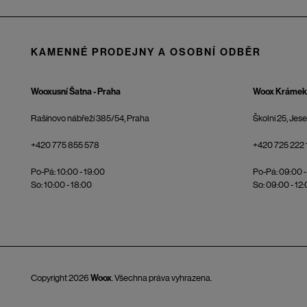
KAMENNÉ PRODEJNY A OSOBNÍ ODBĚR
Wooxusní Šatna - Praha
Woox Krámek 
Rašínovo nábřeží 385/54, Praha
Školní 25, Jes
+420 775 855 578
+420 725 222 
Po-Pá: 10:00 - 19:00
Po-Pá: 09:00 -
So: 10:00 - 18:00
So: 09:00 - 12
Copyright 2026
Woox
. Všechna práva vyhrazena.