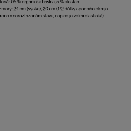
eriál: 95 % organická bavlna, 5 % elastan
měry: 24 cm (výška), 20 cm (1/2 délky spodního okraje -
eno v neroztaženém stavu, čepice je velmi elastická)