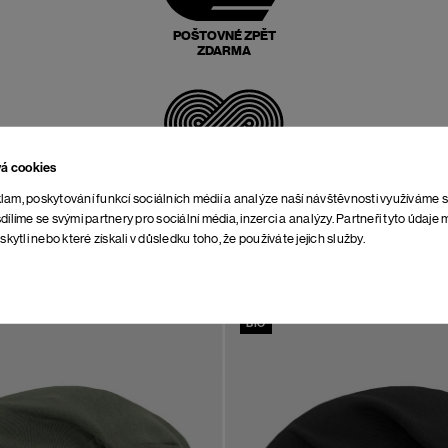
POŠTOVNÉ ZPĚT
ZDARMA
vá cookies
NEOMEZENÁ DOBA NA
VRÁCENÍ
lam, poskytování funkcí sociálních médií a analýze naší návštěvnosti využíváme 
dílíme se svými partnery pro sociální média, inzerci a analýzy. Partneři tyto údaj
skytli nebo které získali v důsledku toho, že používáte jejich služby.
BIO