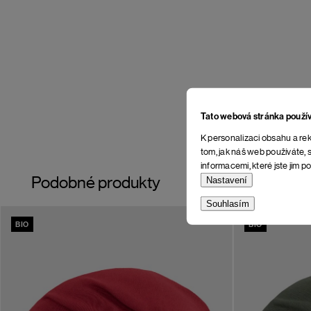
Tato webová stránka použí
K personalizaci obsahu a rek
tom, jak náš web používáte, s
informacemi, které jste jim po
Podobné produkty
Nastavení
Souhlasím
BIO
BIO