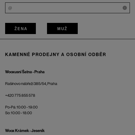
i
ŽENA
MUŽ
KAMENNÉ PRODEJNY A OSOBNÍ ODBĚR
Wooxusní Šatna - Praha
Rašínovo nábřeží 385/54, Praha
+420 775 855 578
Po-Pá: 10:00 - 19:00
So: 10:00 - 18:00
Woox Krámek - Jeseník