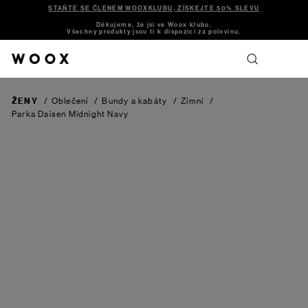
STAŇTE SE ČLENEM WOOXKLUBU, ZÍSKEJTE 50% SLEVU
Děkujeme, že jsi ve Woox klubu.
Všechny produkty jsou ti k dispozici za polovinu.
ŽENY
/
Oblečení
/
Bundy a kabáty
/
Zimní
/
Parka Daisen
Midnight Navy