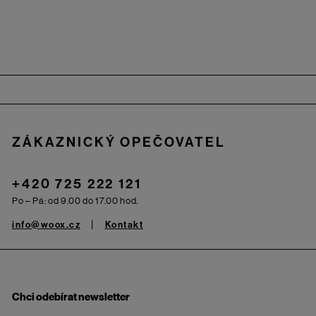
Zápatí
ZÁKAZNICKÝ OPEČOVATEL
+420 725 222 121
Po – Pá: od 9.00 do 17.00 hod.
info@woox.cz
Kontakt
Chci odebírat newsletter