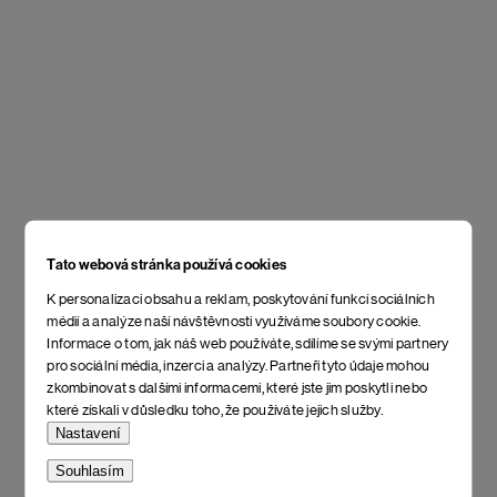
Tato webová stránka používá cookies
K personalizaci obsahu a reklam, poskytování funkcí sociálních
médií a analýze naší návštěvnosti využíváme soubory cookie.
Informace o tom, jak náš web používáte, sdílíme se svými partnery
pro sociální média, inzerci a analýzy. Partneři tyto údaje mohou
zkombinovat s dalšími informacemi, které jste jim poskytli nebo
které získali v důsledku toho, že používáte jejich služby.
Nastavení
Souhlasím