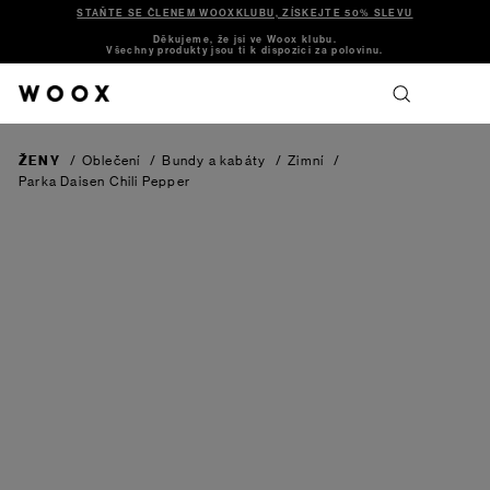
STAŇTE SE ČLENEM WOOXKLUBU, ZÍSKEJTE 50% SLEVU
Děkujeme, že jsi ve Woox klubu.
Všechny produkty jsou ti k dispozici za polovinu.
ŽENY
/
Oblečení
/
Bundy a kabáty
/
Zimní
/
Parka Daisen
Chili Pepper