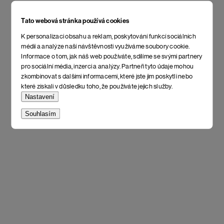
Tato webová stránka používá cookies
K personalizaci obsahu a reklam, poskytování funkcí sociálních
médií a analýze naší návštěvnosti využíváme soubory cookie.
Informace o tom, jak náš web používáte, sdílíme se svými partnery
pro sociální média, inzerci a analýzy. Partneři tyto údaje mohou
zkombinovat s dalšími informacemi, které jste jim poskytli nebo
které získali v důsledku toho, že používáte jejich služby.
Nastavení
Souhlasím