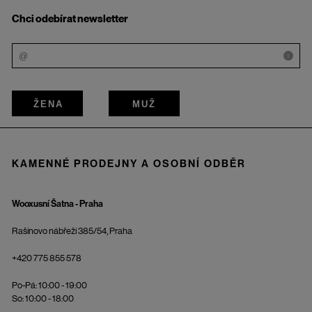
Chci odebírat newsletter
i
ŽENA
MUŽ
KAMENNÉ PRODEJNY A OSOBNÍ ODBĚR
Wooxusní Šatna - Praha
Rašínovo nábřeží 385/54, Praha
+420 775 855 578
Po-Pá: 10:00 - 19:00
So: 10:00 - 18:00