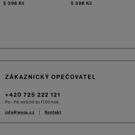
5 398 Kč
5 398 Kč
Zápatí
ZÁKAZNICKÝ OPEČOVATEL
+420 725 222 121
Po – Pá: od 9.00 do 17.00 hod.
info@woox.cz
Kontakt