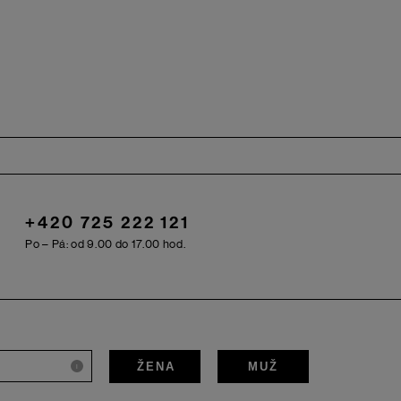
+420 725 222 121
Po – Pá: od 9.00 do 17.00 hod.
ŽENA
MUŽ
i