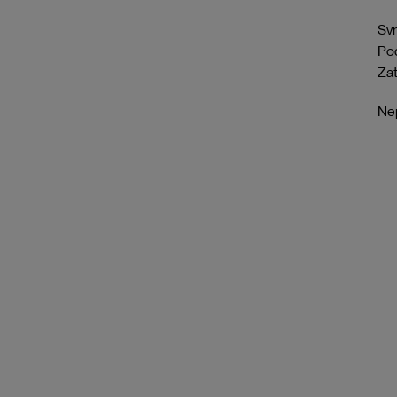
Svr
Pod
Zat
Nep