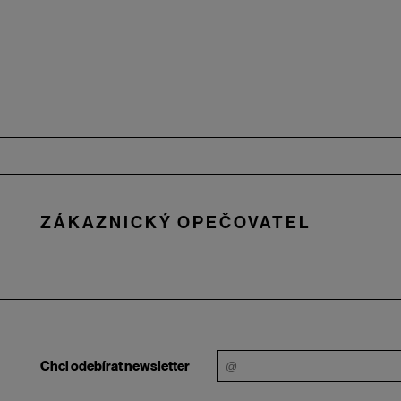
Zápatí
ZÁKAZNICKÝ OPEČOVATEL
Chci odebírat newsletter