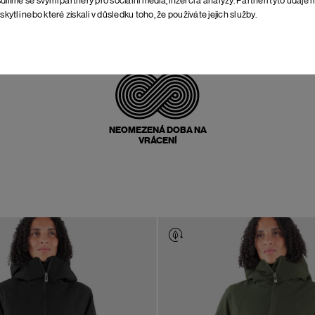
skytli nebo které získali v důsledku toho, že používáte jejich služby.
POŠTOVNÉ ZPĚT
ZDARMA
NEOMEZENÁ DOBA NA
VRÁCENÍ