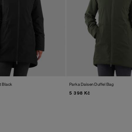
t Black
Parka Daisen
Duffel Bag
5 398 Kč