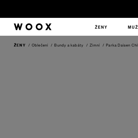
ŽENY
MUŽ
ŽENY
/
Oblečení
/
Bundy a kabáty
/
Zimní
/
Parka Daisen
Chi