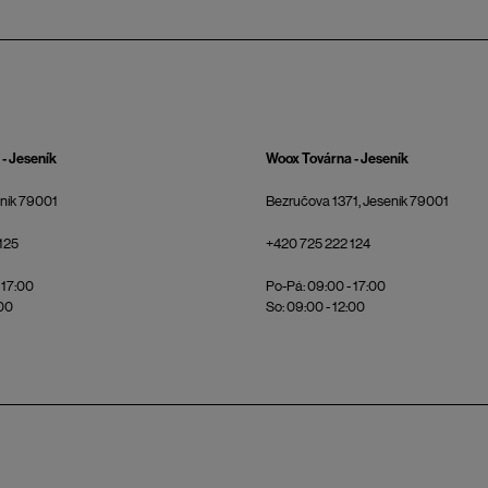
- Jeseník
Woox Továrna - Jeseník
eník 79001
Bezručova 1371, Jeseník 79001
125
+420 725 222 124
 17:00
Po-Pá: 09:00 - 17:00
:00
So: 09:00 - 12:00