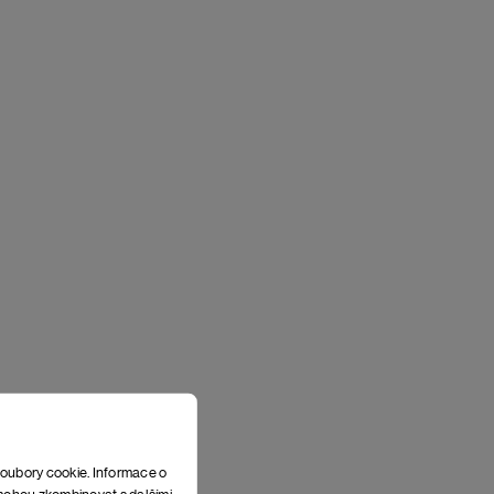
soubory cookie. Informace o
e mohou zkombinovat s dalšími