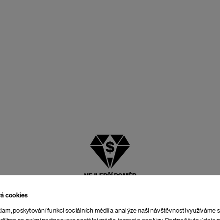
NEJLEPŠÍ POMĚR
CENY A KVALITY
vá cookies
lam, poskytování funkcí sociálních médií a analýze naší návštěvnosti využíváme 
dílíme se svými partnery pro sociální média, inzerci a analýzy. Partneři tyto údaj