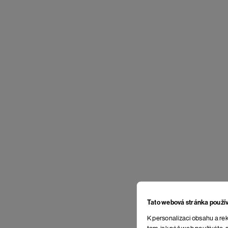
Tato webová stránka použí
K personalizaci obsahu a rek
tom, jak náš web používáte, s