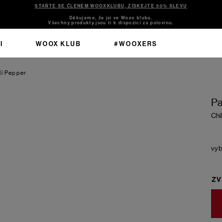
STAŇTE SE ČLENEM WOOXKLUBU, ZÍSKEJTE 50% SLEVU
Děkujeme, že jsi ve Woox klubu.
Všechny produkty jsou ti k dispozici za polovinu.
I
WOOX KLUB
#WOOXERS
li Pepper
Pa
Chi
ZV