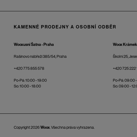
KAMENNÉ PRODEJNY A OSOBNÍ ODBĚR
Wooxusní Šatna - Praha
Woox Krámek 
Rašínovo nábřeží 385/54, Praha
Školní 25, Jes
+420 775 855 578
+420 725 222 
Po-Pá: 10:00 - 19:00
Po-Pá: 09:00 -
So: 10:00 - 18:00
So: 09:00 - 12
Copyright 2026
Woox
. Všechna práva vyhrazena.