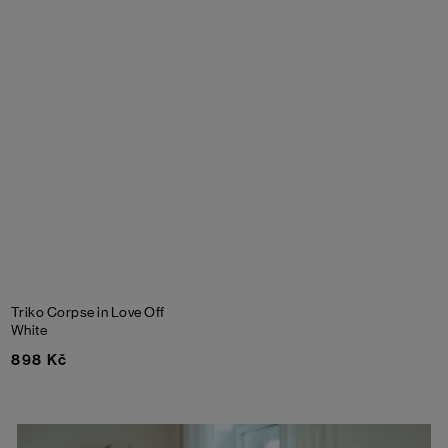
Triko Corpse in Love
Off
White
898 Kč