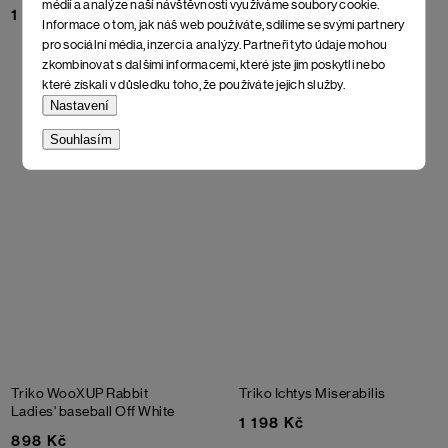
White
médií a analýze naší návštěvnosti využíváme soubory cookie.
1 298 Kč
Informace o tom, jak náš web používáte, sdílíme se svými partnery
1 198 Kč
pro sociální média, inzerci a analýzy. Partneři tyto údaje mohou
zkombinovat s dalšími informacemi, které jste jim poskytli nebo
které získali v důsledku toho, že používáte jejich služby.
Nastavení
Souhlasím
Triko WooXUP Rabbit
Triko Ichtys Miserabilis
Ladies' baseball
Off White
1 198 Kč
898 Kč