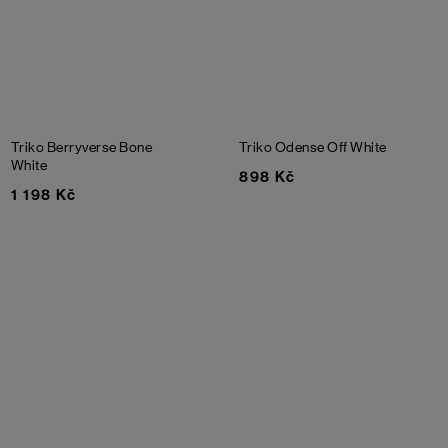
Triko Berryverse
Bone
Triko Odense
Off White
White
898 Kč
1 198 Kč