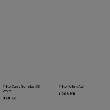
Triko Canis Somnius
Off
Triko Folium Ater
White
1 298 Kč
898 Kč