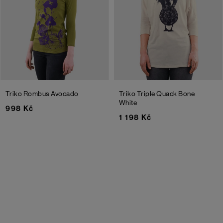
Triko Rombus
Avocado
Triko Triple Quack
Bone
White
998 Kč
1 198 Kč