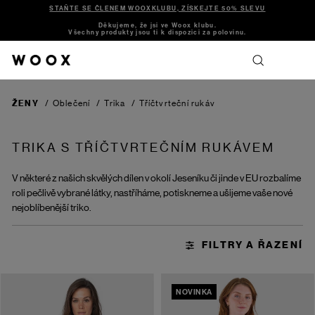
STAŇTE SE ČLENEM WOOXKLUBU, ZÍSKEJTE 50% SLEVU
Děkujeme, že jsi ve Woox klubu.
Všechny produkty jsou ti k dispozici za polovinu.
ŽENY
/
Oblečení
/
Trika
/
Tříčtvrteční rukáv
TRIKA S TŘÍČTVRTEČNÍM RUKÁVEM
V některé z našich skvělých dílen v okolí Jeseníku či jinde v EU rozbalíme
roli pečlivě vybrané látky, nastříháme, potiskneme a ušijeme vaše nové
nejoblíbenější triko.
NOVINKA