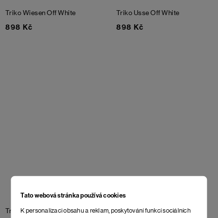
Triko Wiesen
Off White
Triko Usse
Off White
898 Kč
898 Kč
Tato webová stránka používá cookies
K personalizaci obsahu a reklam, poskytování funkcí sociálních
Triko Canaima
Gray
Triko Faciem Viridi
Bone