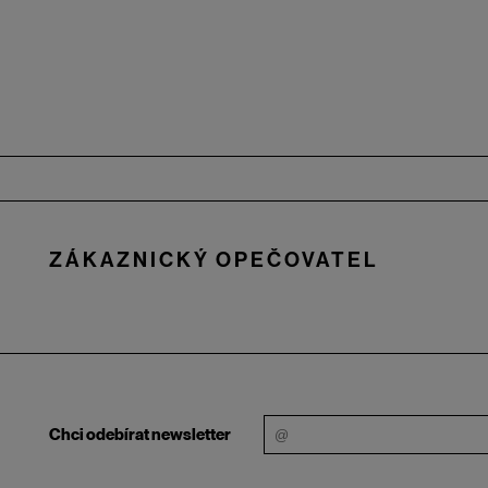
Zápatí
ZÁKAZNICKÝ OPEČOVATEL
Chci odebírat newsletter