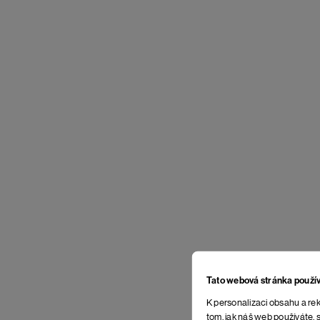
Tato webová stránka použí
K personalizaci obsahu a rek
tom, jak náš web používáte, s