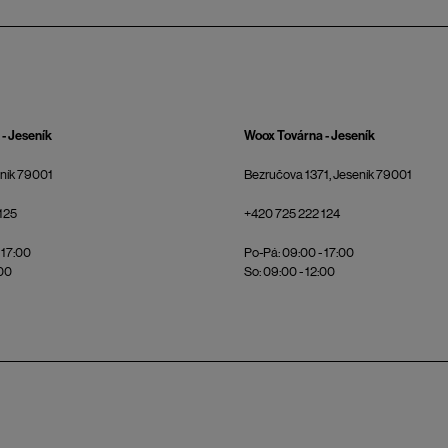
- Jeseník
Woox Továrna - Jeseník
eník 79001
Bezručova 1371, Jeseník 79001
125
+420 725 222 124
 17:00
Po-Pá: 09:00 - 17:00
:00
So: 09:00 - 12:00