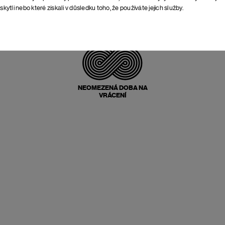
skytli nebo které získali v důsledku toho, že používáte jejich služby.
POŠTOVNÉ ZPĚT
ZDARMA
NEOMEZENÁ DOBA NA
VRÁCENÍ