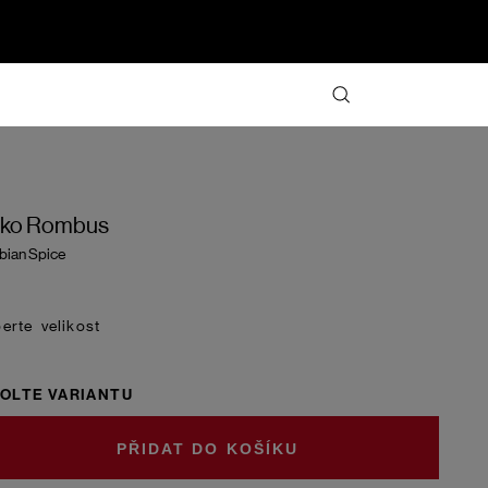
iko Rombus
bian Spice
velikost
OLTE VARIANTU
DO KOŠÍKU