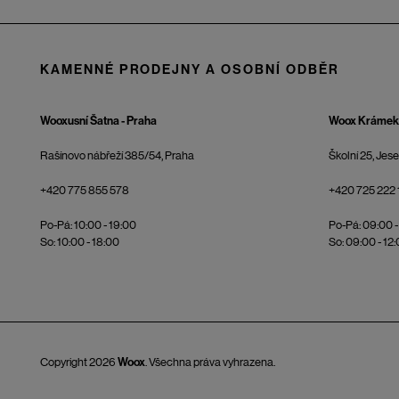
KAMENNÉ PRODEJNY A OSOBNÍ ODBĚR
Wooxusní Šatna - Praha
Woox Krámek 
Rašínovo nábřeží 385/54, Praha
Školní 25, Jes
+420 775 855 578
+420 725 222 
Po-Pá: 10:00 - 19:00
Po-Pá: 09:00 -
So: 10:00 - 18:00
So: 09:00 - 12
Copyright 2026
Woox
. Všechna práva vyhrazena.