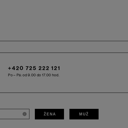
+420 725 222 121
Po – Pá: od 9.00 do 17.00 hod.
ŽENA
MUŽ
i