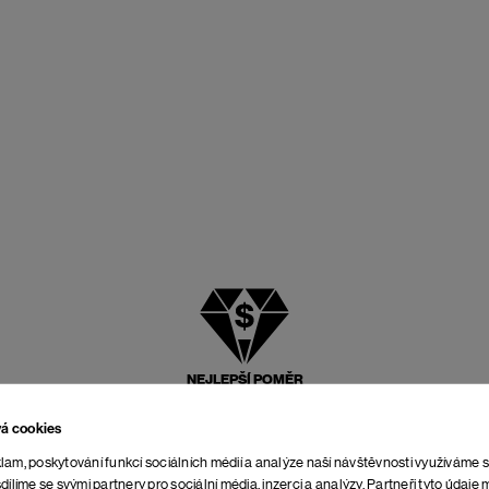
NEJLEPŠÍ POMĚR
CENY A KVALITY
vá cookies
lam, poskytování funkcí sociálních médií a analýze naší návštěvnosti využíváme 
dílíme se svými partnery pro sociální média, inzerci a analýzy. Partneři tyto údaj