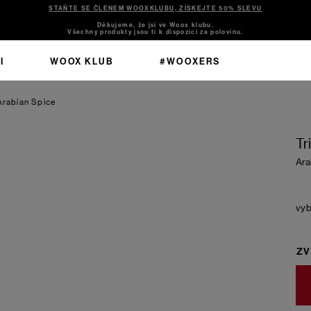
STAŇTE SE ČLENEM WOOXKLUBU, ZÍSKEJTE 50% SLEVU
Děkujeme, že jsi ve Woox klubu.
Všechny produkty jsou ti k dispozici za polovinu.
I
WOOX KLUB
#WOOXERS
Arabian Spice
Tr
Ara
ZV