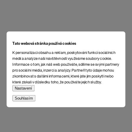
Tato webová stránka používá cookies
K personalizaci obsahu a reklam, poskytování funkcí sociálních
médií a analýze naší návštěvnosti využíváme soubory cookie.
Informace o tom, jak náš web používáte, sdílíme se svými partnery
pro sociální média, inzerci a analýzy. Partneři tyto údaje mohou
zkombinovat s dalšími informacemi, které jste jim poskytli nebo
které získali v důsledku toho, že používáte jejich služby.
Nastavení
Souhlasím