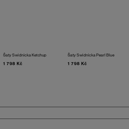
Šaty Swidnicka
Ketchup
Šaty Swidnicka
Pearl Blue
1 798 Kč
1 798 Kč
Zápatí