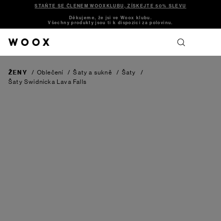
STAŇTE SE ČLENEM WOOXKLUBU, ZÍSKEJTE 50% SLEVU
Děkujeme, že jsi ve Woox klubu.
Všechny produkty jsou ti k dispozici za polovinu.
ŽENY
/
Oblečení
/
Šaty a sukně
/
Šaty
/
Šaty Swidnicka
Lava Falls