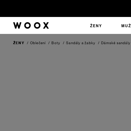
ŽENY
MUŽ
ŽENY
/
Oblečení
/
Boty
/
Sandály a žabky
/
Dámské sandály