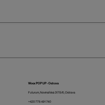
Woox POP UP - Ostrava
Futurum, Novinářská 3178/6, Ostrava
+420 778 491 740