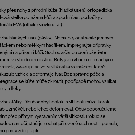
ky přes nohy z přírodní kůže (hladká useň), ortopedická
ková stélka potažená kůží a spodní část podrážky z
eriálu EVA (ethylenvinylacetát).
žba hladkých usní (pásky): Nečistoty odstraníte jemným
rtáčkem nebo měkkým hadříkem. Impregnujte přípravky
enými na přírodní kůži. Suchou a čistou useň ošetřete
émem ve vhodném odstínu. Boty jsou vhodné do suchých
mínek, vyvarujte se větší vlhkosti a rozmáčení, které
kuzuje vzhled a deformuje tvar. Bez správné péče a
regnace se kůže může zkroutit, popřípadě mohou vznikat
rny a fleky.
žba stélky: Dlouhodobý kontakt s vlhkostí může korek
abit, změkčit nebo lehce deformovat. Obuv doporučujeme
ánit před přímým vystavením větší vlhkosti. Pokud se
odou namočí, stačí je nechat přirozeně uschnout – pomalu,
o přímý zdroj tepla.