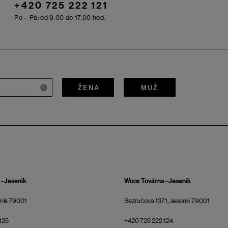
+420 725 222 121
Po – Pá: od 9.00 do 17.00 hod.
ŽENA
MUŽ
i
- Jeseník
Woox Továrna - Jeseník
eník 79001
Bezručova 1371, Jeseník 79001
125
+420 725 222 124