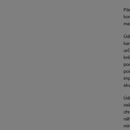
Pás
kor
mat
Údr
ka
urč
kr
pod
poš
imp
skv
Údr
osl
chr
náh
mim