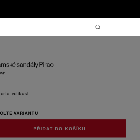
mské sandály Pirao
own
velikost
OLTE VARIANTU
DO KOŠÍKU