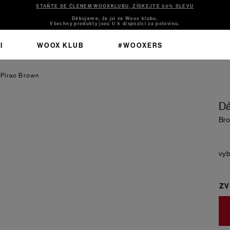
STAŇTE SE ČLENEM WOOXKLUBU, ZÍSKEJTE 50% SLEVU
Děkujeme, že jsi ve Woox klubu.
Všechny produkty jsou ti k dispozici za polovinu.
I
WOOX KLUB
#WOOXERS
 Pirao
Brown
Dá
Br
ZV