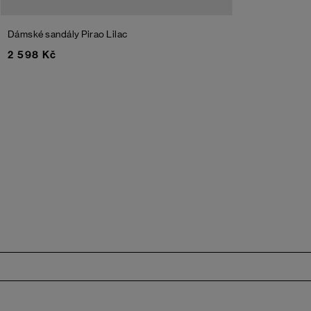
Dámské sandály Pirao
Lilac
2 598 Kč
Zápatí