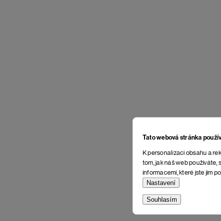
Tato webová stránka použí
K personalizaci obsahu a rek
tom, jak náš web používáte, s
informacemi, které jste jim po
Nastavení
Souhlasím