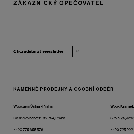
ZÁKAZNICKÝ OPEČOVATEL
Chci odebírat newsletter
KAMENNÉ PRODEJNY A OSOBNÍ ODBĚR
Wooxusní Šatna - Praha
Woox Krámek 
Rašínovo nábřeží 385/54, Praha
Školní 25, Jes
+420 775 855 578
+420 725 222 