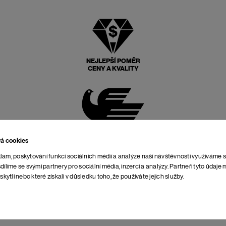
NEJLEPŠÍ POMĚR
CENY A KVALITY
POŠTOVNÉ ZPĚT
ZDARMA
vá cookies
lam, poskytování funkcí sociálních médií a analýze naší návštěvnosti využíváme 
dílíme se svými partnery pro sociální média, inzerci a analýzy. Partneři tyto údaj
skytli nebo které získali v důsledku toho, že používáte jejich služby.
NEOMEZENÁ DOBA NA
VRÁCENÍ