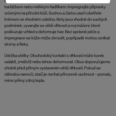
Údržba hladkých usní (pásky): Nečistoty odstraníte jemným
kartáčkem nebo měkkým hadříkem. Impregnujte přípravky
určenými na přírodní kůži. Suchou a čistou useň ošetřete
krémem ve vhodném odstínu. Boty jsou vhodné do suchých
podmínek, vyvarujte se větší vlhkosti a rozmáčení, které
poškuzuje vzhled a deformuje tvar. Bez správné péče a
impregnace se kůže může zkroutit, popřípadě mohou vznikat
skvrny a fleky.
Údržba stélky: Dlouhodobý kontakt s vlhkostí může korek
oslabit, změkčit nebo lehce deformovat. Obuv doporučujeme
chránit před přímým vystavením větší vlhkosti. Pokud se
náhodou namočí, stačí je nechat přirozeně uschnout – pomalu,
mimo přímý zdroj tepla.