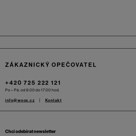
Zápatí
ZÁKAZNICKÝ OPEČOVATEL
+420 725 222 121
Po – Pá: od 9.00 do 17.00 hod.
info@woox.cz
Kontakt
Chci odebírat newsletter