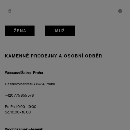
i
ŽENA
MUŽ
KAMENNÉ PRODEJNY A OSOBNÍ ODBĚR
Wooxusní Šatna - Praha
Rašínovo nábřeží 385/54, Praha
+420 775 855 578
Po-Pá: 10:00 - 19:00
So: 10:00 - 18:00
Woox Krámek - Jeseník