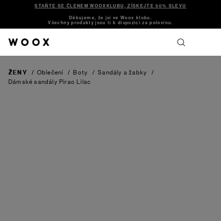
STAŇTE SE ČLENEM WOOXKLUBU, ZÍSKEJTE 50% SLEVU
Děkujeme, že jsi ve Woox klubu.
Všechny produkty jsou ti k dispozici za polovinu.
ŽENY
/
Oblečení
/
Boty
/
Sandály a žabky
/
Dámské sandály Pirao
Lilac