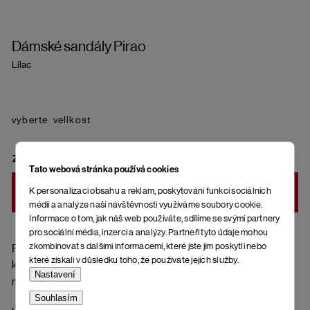
Dámské sandály Pirao
Lilac
velikost
ZVOLTE VARIANTU
Tato webová stránka používá cookies
K personalizaci obsahu a reklam, poskytování funkcí sociálních
DO KOŠÍKU
médií a analýze naší návštěvnosti využíváme soubory cookie.
Informace o tom, jak náš web používáte, sdílíme se svými partnery
pro sociální média, inzerci a analýzy. Partneři tyto údaje mohou
zkombinovat s dalšími informacemi, které jste jim poskytli nebo
Pásky přes nohy z přírodní kůže (hladká useň), ortopedická
které získali v důsledku toho, že používáte jejich služby.
korková stélka potažená kůží a spodní část podrážky z
Nastavení
materiálu EVA (ethylenvinylacetát).
Souhlasím