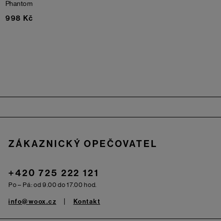
Phantom
998 Kč
Zápatí
ZÁKAZNICKÝ OPEČOVATEL
+420 725 222 121
Po – Pá: od 9.00 do 17.00 hod.
info@woox.cz
Kontakt