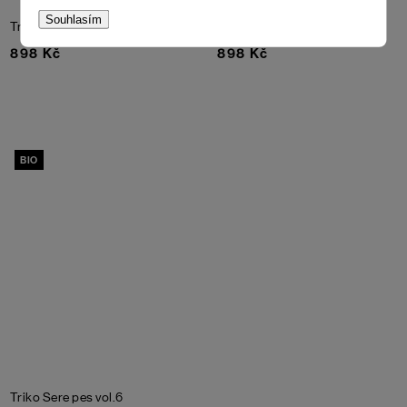
Souhlasím
Triko Nerror
Triko EX
Phantom
898 Kč
898 Kč
BIO
Triko Sere pes vol.6