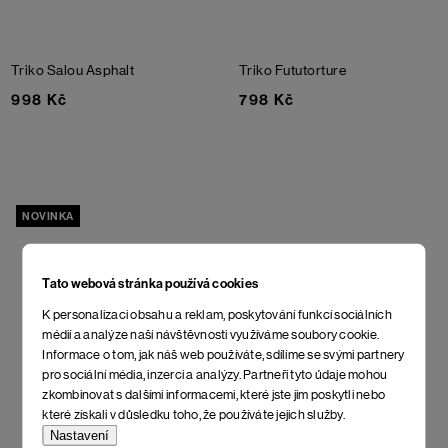
Triko Salou
Asphalt
Triko Fututorture
998 Kč
798 Kč
NOVINKA
Tato webová stránka používá cookies
K personalizaci obsahu a reklam, poskytování funkcí sociálních
médií a analýze naší návštěvnosti využíváme soubory cookie.
Informace o tom, jak náš web používáte, sdílíme se svými partnery
pro sociální média, inzerci a analýzy. Partneři tyto údaje mohou
zkombinovat s dalšími informacemi, které jste jim poskytli nebo
které získali v důsledku toho, že používáte jejich služby.
Nastavení