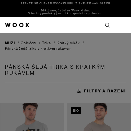
STAŇTE SE ČLENEM WOOXKLUBU, ZÍSKEJTE 50% SLEVU
Děkujeme, že jsi ve Woox klubu.
Všechny produkty jsou ti k dispozici za polovinu.
MUŽI
/
Oblečení
/
Trika
/
Krátký rukáv
/
Pánská šedá trika s krátkým rukávem
PÁNSKÁ ŠEDÁ TRIKA S KRÁTKÝM
RUKÁVEM
BIO