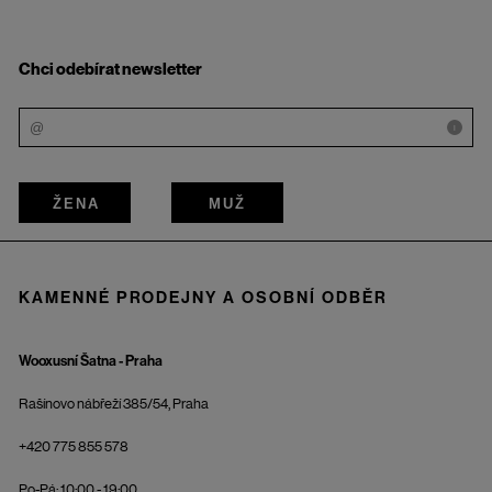
Chci odebírat newsletter
i
ŽENA
MUŽ
KAMENNÉ PRODEJNY A OSOBNÍ ODBĚR
Wooxusní Šatna - Praha
Rašínovo nábřeží 385/54, Praha
+420 775 855 578
Po-Pá: 10:00 - 19:00