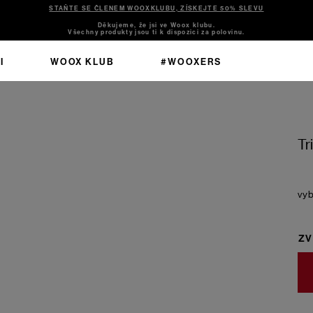
STAŇTE SE ČLENEM WOOXKLUBU, ZÍSKEJTE 50% SLEVU
Děkujeme, že jsi ve Woox klubu.
Všechny produkty jsou ti k dispozici za polovinu.
I
WOOX KLUB
#WOOXERS
Tr
ZV