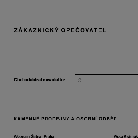
Zápatí
ZÁKAZNICKÝ OPEČOVATEL
Chci odebírat newsletter
KAMENNÉ PRODEJNY A OSOBNÍ ODBĚR
Wooxusní Šatna - Praha
Woox Krámek 