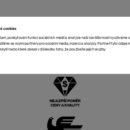
vá cookies
lam, poskytování funkcí sociálních médií a analýze naší návštěvnosti využíváme 
dílíme se svými partnery pro sociální média, inzerci a analýzy. Partneři tyto údaj
skytli nebo které získali v důsledku toho, že používáte jejich služby.
NEJLEPŠÍ POMĚR
CENY A KVALITY