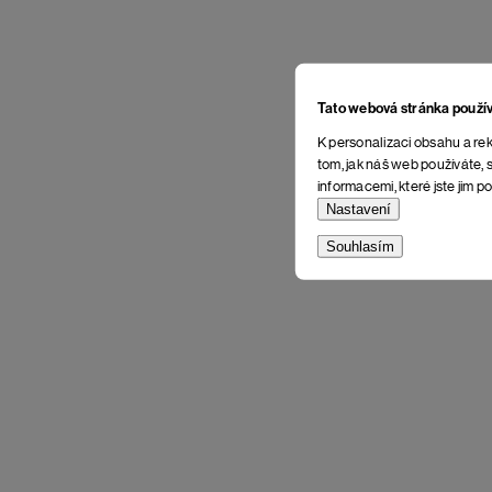
Tato webová stránka použí
K personalizaci obsahu a rek
tom, jak náš web používáte, s
informacemi, které jste jim po
Nastavení
Souhlasím