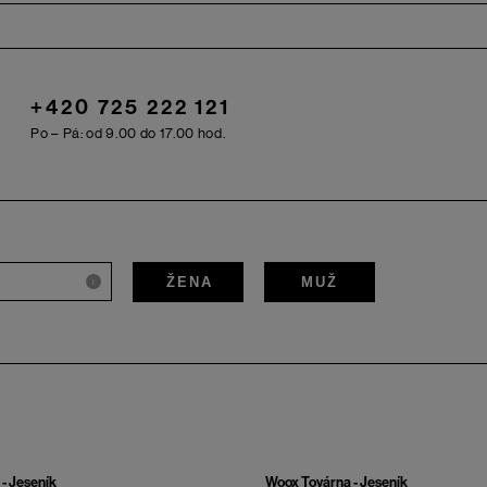
+420 725 222 121
Po – Pá: od 9.00 do 17.00 hod.
ŽENA
MUŽ
i
- Jeseník
Woox Továrna - Jeseník