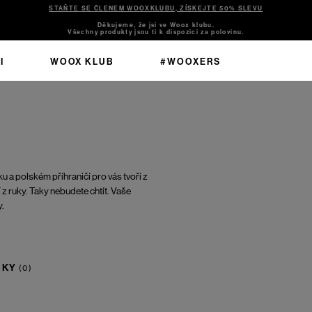
STAŇTE SE ČLENEM WOOXKLUBU, ZÍSKEJTE 50% SLEVU
Děkujeme, že jsi ve Woox klubu.
Všechny produkty jsou ti k dispozici za polovinu.
I
WOOX KLUB
#WOOXERS
u a polském příhraničí pro vás tvoří z
 z ruky. Taky nebudete chtít. Vaše
y.
NKY