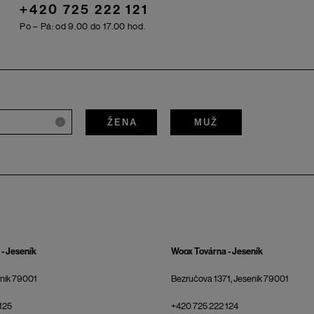
+420 725 222 121
Po – Pá: od 9.00 do 17.00 hod.
ŽENA
MUŽ
i
- Jeseník
Woox Továrna - Jeseník
eník 79001
Bezručova 1371, Jeseník 79001
125
+420 725 222 124