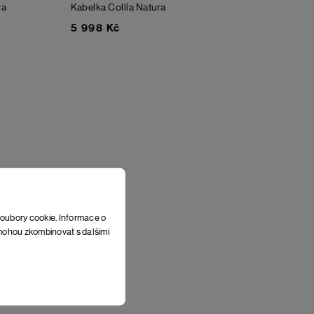
ra
Kabelka Collia Natura
5 998 Kč
soubory cookie. Informace o
e mohou zkombinovat s dalšími