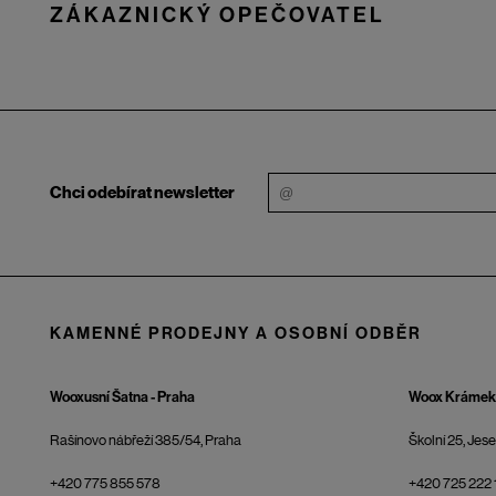
ZÁKAZNICKÝ OPEČOVATEL
Chci odebírat newsletter
KAMENNÉ PRODEJNY A OSOBNÍ ODBĚR
Wooxusní Šatna - Praha
Woox Krámek 
Rašínovo nábřeží 385/54, Praha
Školní 25, Jes
+420 775 855 578
+420 725 222 