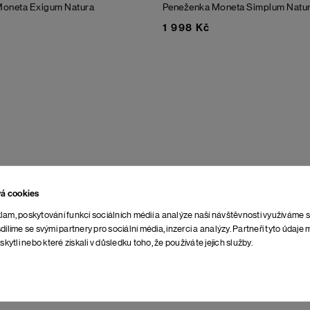
Moneta Exigum Natura
Peneženka Moneta Simplum Natu
1 998 Kč
vá cookies
lam, poskytování funkcí sociálních médií a analýze naší návštěvnosti využíváme 
dílíme se svými partnery pro sociální média, inzerci a analýzy. Partneři tyto údaj
skytli nebo které získali v důsledku toho, že používáte jejich služby.