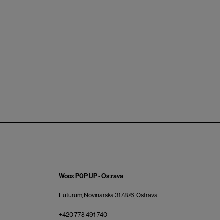
Woox POP UP - Ostrava
Futurum, Novinářská 3178/6, Ostrava
+420 778 491 740