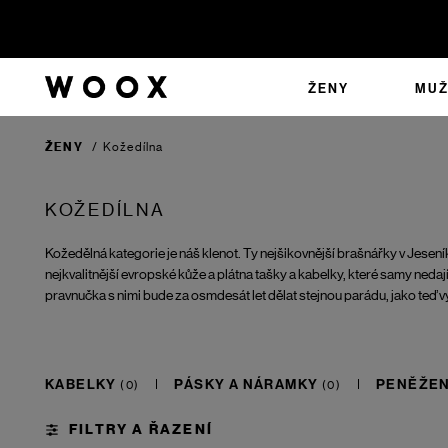
ŽENY
MUŽ
ŽENY
/
Kožedílna
KOŽEDÍLNA
Kožedělná kategorie je náš klenot. Ty nejšikovnější brašnářky v Jeseník
nejkvalitnější evropské kůže a plátna tašky a kabelky, které samy nedají
pravnučka s nimi bude za osmdesát let dělat stejnou parádu, jako teď v
KABELKY
PÁSKY A NÁRAMKY
PENĚŽE