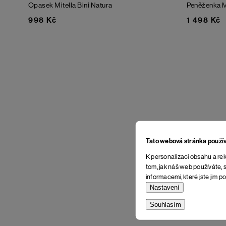
Opasek Mitella Bini Natura
Peněženka 
998 Kč
1 498 Kč
Tato webová stránka použí
K personalizaci obsahu a rek
tom, jak náš web používáte, s
informacemi, které jste jim po
Nastavení
Souhlasím