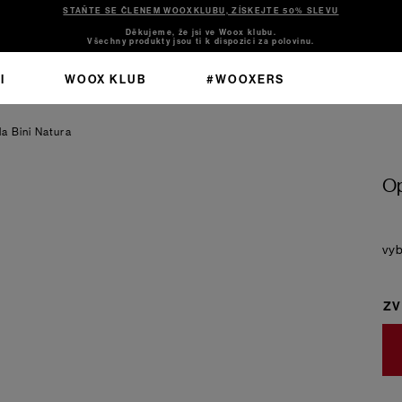
STAŇTE SE ČLENEM WOOXKLUBU, ZÍSKEJTE 50% SLEVU
Děkujeme, že jsi ve Woox klubu.
Všechny produkty jsou ti k dispozici za polovinu.
I
WOOX KLUB
#WOOXERS
a Bini Natura
Op
ZV