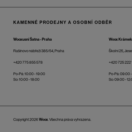
KAMENNÉ PRODEJNY A OSOBNÍ ODBĚR
Wooxusní Šatna - Praha
Woox Krámek 
Rašínovo nábřeží 385/54, Praha
Školní 25, Jes
+420 775 855 578
+420 725 222 
Po-Pá: 10:00 - 19:00
Po-Pá: 09:00 -
So: 10:00 - 18:00
So: 09:00 - 12
Copyright 2026
Woox
. Všechna práva vyhrazena.