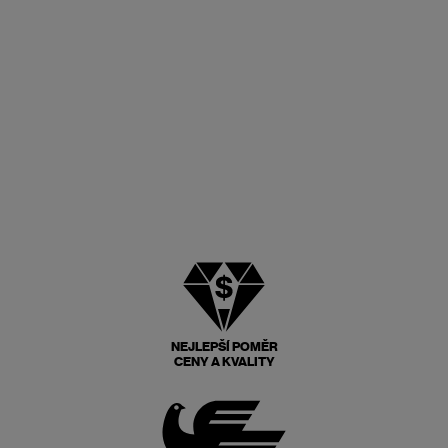
NEJLEPŠÍ POMĚR
CENY A KVALITY