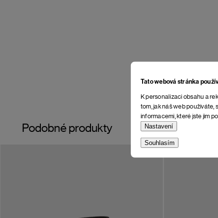
Tato webová stránka použí
K personalizaci obsahu a rek
tom, jak náš web používáte, s
informacemi, které jste jim po
Podobné produkty
Nastavení
Souhlasím