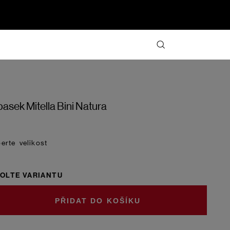
asek Mitella Bini Natura
velikost
OLTE VARIANTU
DO KOŠÍKU