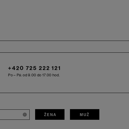
+420 725 222 121
Po – Pá: od 9.00 do 17.00 hod.
ŽENA
MUŽ
i