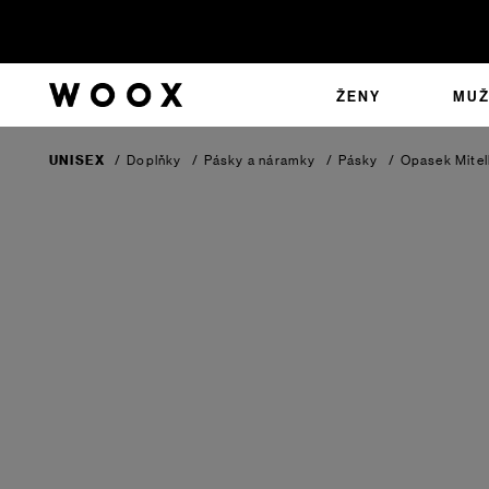
ŽENY
MUŽ
UNISEX
/
Doplňky
/
Pásky a náramky
/
Pásky
/
Opasek Mitell