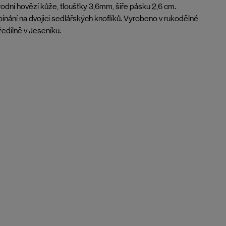
rodní hovězí kůže, tloušťky 3,6mm, šíře pásku 2,6 cm.
ínání na dvojici sedlářských knoflíků. Vyrobeno v rukodělné
edílně v Jeseníku.