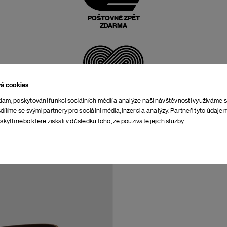
POŠTOVNÉ ZPĚT
ZDARMA
vá cookies
NEOMEZENÁ DOBA NA
VRÁCENÍ
lam, poskytování funkcí sociálních médií a analýze naší návštěvnosti využíváme 
dílíme se svými partnery pro sociální média, inzerci a analýzy. Partneři tyto údaj
skytli nebo které získali v důsledku toho, že používáte jejich služby.