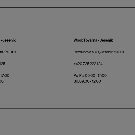
- Jeseník
Woox Továrna - Jeseník
eník 79001
Bezručova 1371, Jeseník 79001
125
+420 725 222 124
 17:00
Po-Pá: 09:00 - 17:00
:00
So: 09:00 - 12:00