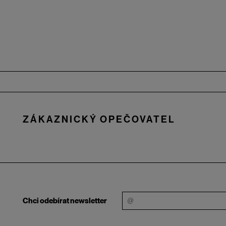
Zápatí
ZÁKAZNICKÝ OPEČOVATEL
Chci odebírat newsletter